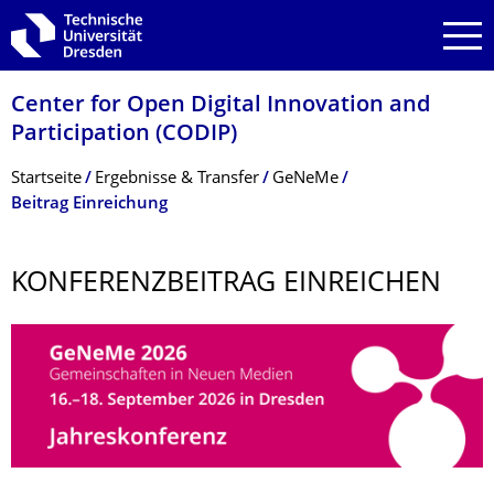
Zur Hauptnavigation springen
Zur Suche springen
Zum Inhalt springen
Center for Open Digital Innovation and
Participation (CODIP)
Breadcrumb-Menü
Startseite
Ergebnisse & Transfer
GeNeMe
Beitrag Einreichung
KONFERENZBEI­TRAG EINREICHEN