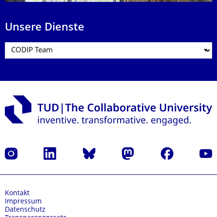
Unsere Dienste
Instagram
LinkedIn
Bluesky
Mastodon
Facebook
Yout
Kontakt
Impressum
Datenschutz