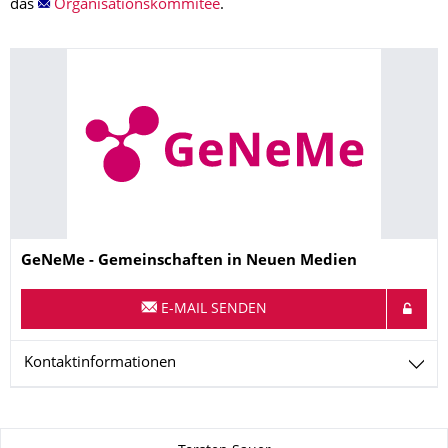
das
Organisationskommitee
.
Name
GeNeMe - Gemeinschaften in Neuen Medien
E-MAIL SENDEN
Kontaktinformationen
Zu dieser Seite