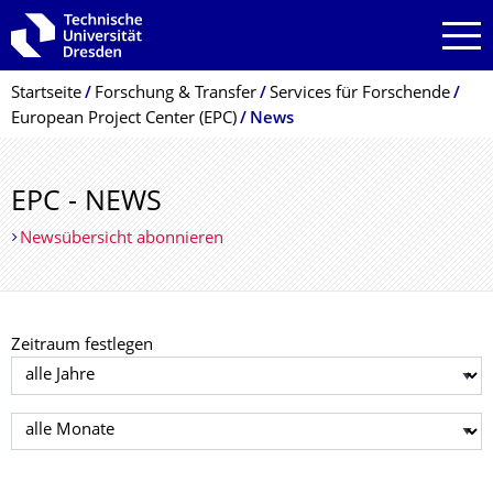
Zur Hauptnavigation springen
Zur Suche springen
Zum Inhalt springen
Breadcrumb-Menü
Startseite
Forschung & Transfer
Services für Forschende
European Project Center (EPC)
News
EPC - NEWS
Newsübersicht abonnieren
Zeitraum festlegen
Jahr auswählen
Monat auswählen