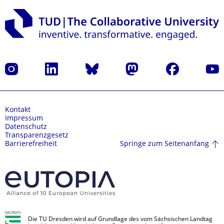
Instagram
LinkedIn
Bluesky
Mastodon
Facebook
Yout
Kontakt
Impressum
Datenschutz
Transparenzgesetz
Springe zum Seitenanfang
Barrierefreiheit
Die TU Dresden wird auf Grundlage des vom Sächsischen Landtag