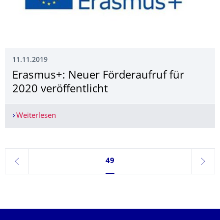
11.11.2019
Erasmus+: Neuer Förderaufruf für
2020 veröffentlicht
Weiterlesen
Erasmus+: Neuer Förderaufruf für 2020 veröffent
Seite 49, aktuell ausgewählt
49
zurück
weite