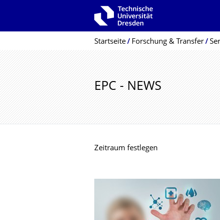
Zur Hauptnavigation springen
Zur Suche springen
Zum Inhalt springen
Breadcrumb-Menü
Startseite
Forschung & Transfer
Se
EPC - NEWS
Zeitraum festlegen