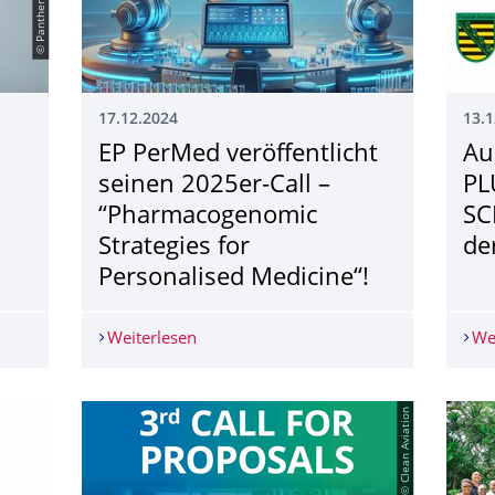
17.12.2024
13.1
EP PerMed veröffentlicht
Au
seinen 2025er-Call –
PL
“Pharmacogenomic
SC
Strategies for
de
Personalised Medicine“!
ffentlicht – “ Pre-clinical therapy studies for rare diseases…“!
Weiterlesen
EP PerMed veröffentlicht seinen 2025er
We
© Clean Aviation