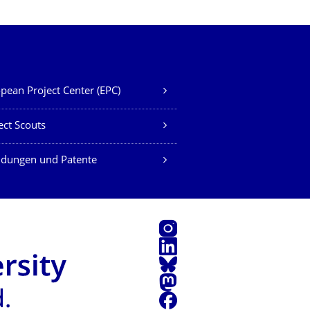
pean Project Center (EPC)
ect Scouts
ndungen und Patente
Instagram
LinkedIn
Bluesky
Mastodon
Facebook