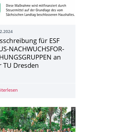
2.2024
sschreibung für ESF
US-NACHWUCHSFOR­
HUNGSGRUPPEN an
r TU Dresden
-Call – “Pharmacogenomic Strategies for Personalised Medicine“!
iterlesen
Ausschreibung für ESF PLUS-NACHWUCHSFORSCHUNGS
© KijaniBox