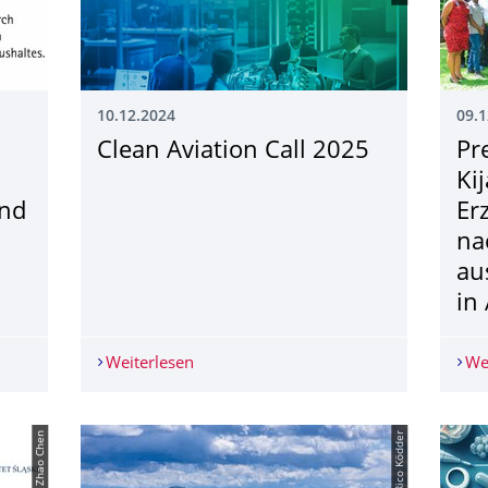
10.12.2024
09.1
Clean Aviation Call 2025
Pr
Ki
und
Er
na
au
in 
Förderrichtlinie im Gesundheits-, Pflege- und Sozialbereich
Weiterlesen
Clean Aviation Call 2025
We
© Zhao Chen