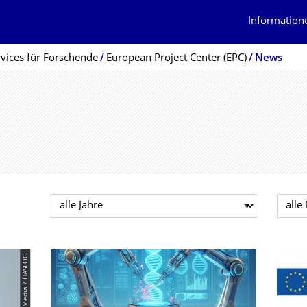
Information
rvices für Forschende
European Project Center (EPC)
News
Jahr auswählen
Mona
© PantherMedia / HASLOO