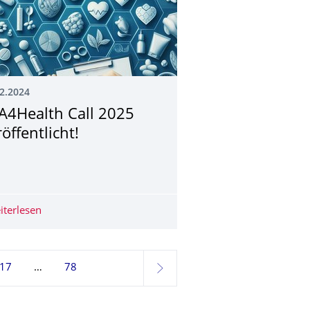
2.2024
A4Health Call 2025
öffentlicht!
cht ihren Call für 2025!
iterlesen
ERA4Health Call 2025 veröffentlicht!
17
78
weiter