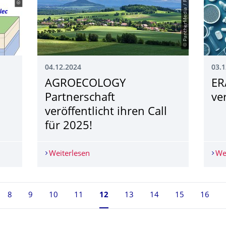
© PantherMedia / Rico Ködder
04.12.2024
03.1
AGROECOLOGY
ER
Partnerschaft
ver
veröffentlicht ihren Call
für 2025!
RossWATER
Weiterlesen
AGROECOLOGY Partnerschaft veröffentli
We
8
9
10
11
Seite 12, aktuell ausgewählt
12
13
14
15
16