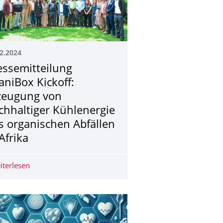
2.2024
essemitteilung
janiBox Kickoff:
zeugung von
chhaltiger Kühlenergie
s organischen Abfällen
Afrika
iterlesen
Pressemitteilung KijaniBox Kickoff: Erzeugung von nachh