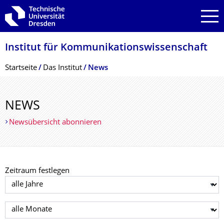
Zur Hauptnavigation springen
Zur Suche springen
Zum Inhalt springen
Institut für Kommunikationswis­senschaft
Breadcrumb-Menü
Startseite
Das Institut
News
NEWS
Newsübersicht abonnieren
Zeitraum festlegen
Jahr auswählen
Monat auswählen