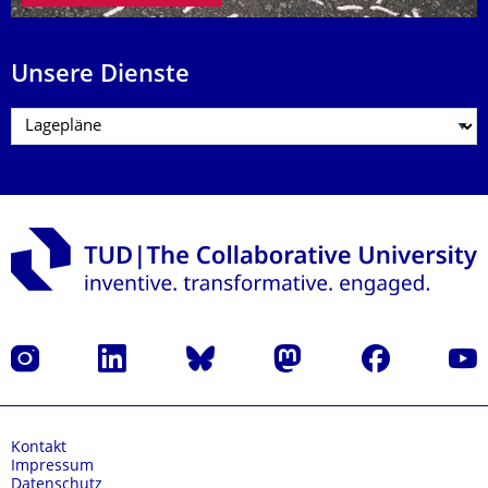
Unsere Dienste
Instagram
LinkedIn
Bluesky
Mastodon
Facebook
Yout
Kontakt
Impressum
Datenschutz