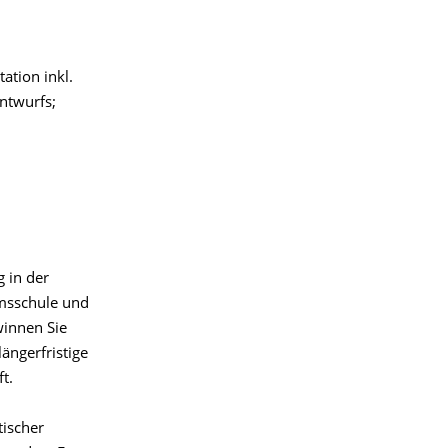
ation inkl.
ntwurfs;
 in der
umsschule und
innen Sie
ängerfristige
t.
tischer