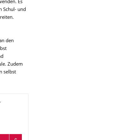
nwenden. Es
n Schul- und
reiten.
 an den
lbst
nd
hule. Zudem
n selbst
r