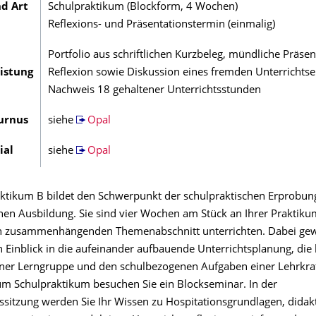
d Art
Schulpraktikum (Blockform, 4 Wochen)
Reflexions- und Präsentationstermin (einmalig)
Portfolio aus schriftlichen Kurzbeleg, mündliche Präsent
istung
Reflexion sowie Diskussion eines fremden Unterrichtse
Nachweis 18 gehaltener Unterrichtsstunden
urnus
siehe
Opal
ial
siehe
Opal
ktikum B bildet den Schwerpunkt der schulpraktischen Erprobung
chen Ausbildung. Sie sind vier Wochen am Stück an Ihrer Praktik
n zusammenhängenden Themenabschnitt unterrichten. Dabei gew
n Einblick in die aufeinander aufbauende Unterrichtsplanung, die l
iner Lerngruppe und den schulbezogenen Aufgaben einer Lehrkraf
um Schulpraktikum besuchen Sie ein Blockseminar. In der
ssitzung werden Sie Ihr Wissen zu Hospitationsgrundlagen, didak