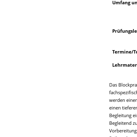
Umfang un
Prüfungsle
Termine/T
Lehrmater
Das Blockpra
fachspezifis
werden eine
einen tiefere
Begleitung e
Begleitend z
Vorbereitung