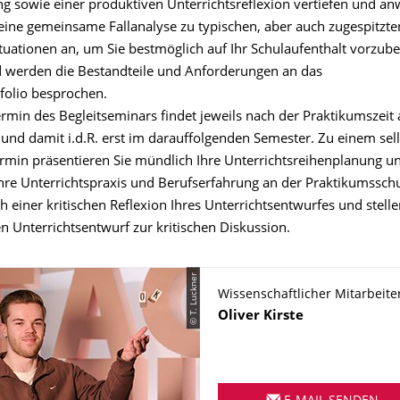
g sowie einer produktiven Unterrichtsreflexion vertiefen und a
 eine gemeinsame Fallanalyse zu typischen, aber auch zugespitzte
tuationen an, um Sie bestmöglich auf Ihr Schulaufenthalt vorzube
 werden die Bestandteile und Anforderungen an das
folio besprochen.
ermin des Begleitseminars findet jeweils nach der Praktikumszeit
 und damit i.d.R. erst im darauffolgenden Semester. Zu einem sel
rmin präsentieren Sie mündlich Ihre Unterrichtsreihenplanung u
 Ihre Unterrichtspraxis und Berufserfahrung an der Praktikumssc
ich einer kritischen Reflexion Ihres Unterrichtsentwurfes und stelle
n Unterrichtsentwurf zur kritischen Diskussion.
© T. Luckner
Wissenschaftlicher Mitarbeite
Name
Oliver
Kirste