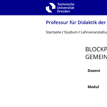
Zur Hauptnavigation springen
Zur Suche springen
Zum Inhalt springen
Professur für Didaktik der
Breadcrumb-Menü
Startseite
Studium
Lehrveranstalt
BLOCKP
GEMEIN
Dozent
Modul