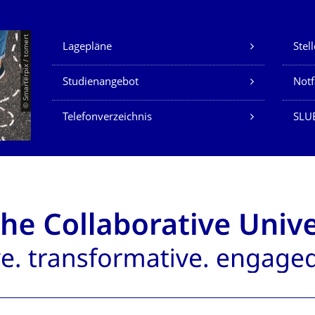
Unsere Dienste
© Smarterpix / tomert
Lagepläne
Stel
Studienangebot
Not
Telefonverzeichnis
SLUB