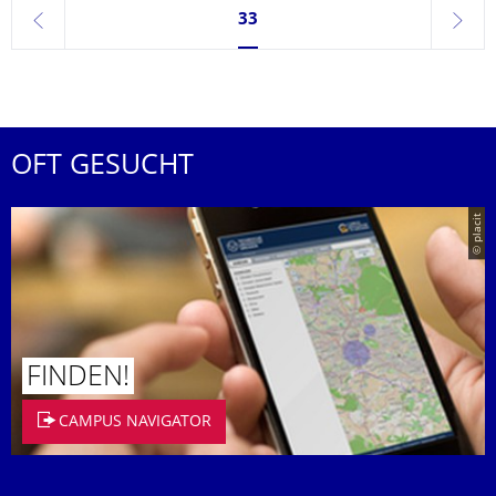
Seite 33, aktuell ausgewählt
33
zurück
weite
OFT GESUCHT
© placit
FINDEN!
CAMPUS NAVIGATOR