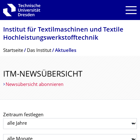
Zur Hauptnavigation springen
Zur Suche springen
Zum Inhalt springen
Institut für Textilmaschinen und Textile
Hochleistungswerk­stofftechnik
Breadcrumb-Menü
Startseite
Das Institut
Aktuelles
ITM-NEWSÜBERSICHT
Newsübersicht abonnieren
Zeitraum festlegen
Jahr auswählen
Monat auswählen