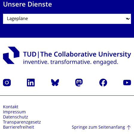
Unsere Dienste
Instagram
LinkedIn
Bluesky
Mastodon
Facebook
Yout
Kontakt
Impressum
Datenschutz
Transparenzgesetz
Springe zum Seitenanfang
Barrierefreiheit