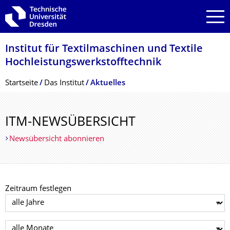
Zur Hauptnavigation springen
Zur Suche springen
Zum Inhalt springen
Institut für Textilmaschinen und Textile
Hochleistungswerk­stofftechnik
Breadcrumb-Menü
Startseite
Das Institut
Aktuelles
ITM-NEWSÜBERSICHT
Newsübersicht abonnieren
Zeitraum festlegen
Jahr auswählen
Monat auswählen