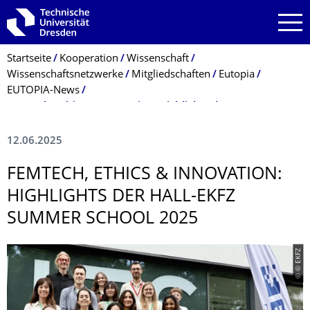
Zur Hauptnavigation springen
Zur Suche springen
Zum Inhalt springen
Breadcrumb-Menü
Startseite
Kooperation
Wissenschaft
Wissenschaftsnetzwerke
Mitgliedschaften
Eutopia
EUTOPIA-News
Femtech, Ethics & Innovation: Highlights der HALL-EKFZ Summer School 2025
12.06.2025
FEMTECH, ETHICS & INNOVATION:
HIGHLIGHTS DER HALL-EKFZ
SUMMER SCHOOL 2025
© © EKFZ