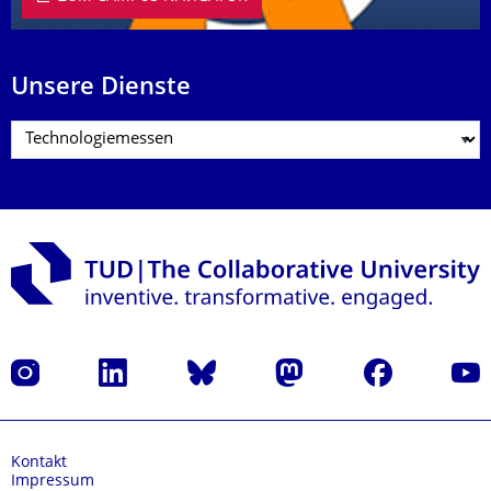
Unsere Dienste
Instagram
LinkedIn
Bluesky
Mastodon
Facebook
Yout
Kontakt
Impressum