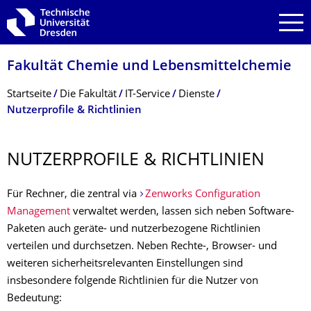
Zur Hauptnavigation springen
Zur Suche springen
Zum Inhalt springen
Fakultät Chemie und Lebensmittelchemie
Breadcrumb-Menü
Startseite
Die Fakultät
IT-Service
Dienste
Nutzerprofile & Richtlinien
NUTZERPROFILE & RICHTLINIEN
Für Rechner, die zentral via
Zenworks Configuration
Management
verwaltet werden, lassen sich neben Software-
Paketen auch geräte- und nutzerbezogene Richtlinien
verteilen und durchsetzen. Neben Rechte-, Browser- und
weiteren sicherheitsrelevanten Einstellungen sind
insbesondere folgende Richtlinien für die Nutzer von
Bedeutung: