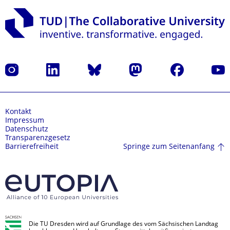
Instagram
LinkedIn
Bluesky
Mastodon
Facebook
Yout
Kontakt
Impressum
Datenschutz
Transparenzgesetz
Springe zum Seitenanfang
Barrierefreiheit
Die TU Dresden wird auf Grundlage des vom Sächsischen Landtag