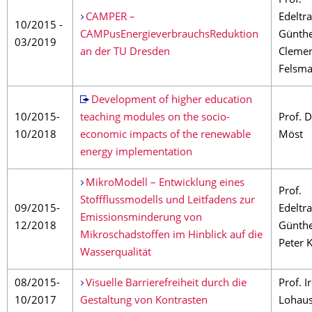
Prof.
CAMPER –
Edeltr
10/2015 -
CAMPusEnergieverbrauchsReduktion
Günthe
03/2019
an der TU Dresden
Cleme
Felsm
Development of higher education
10/2015-
teaching modules on the socio-
Prof. 
10/2018
economic impacts of the renewable
Möst
energy implementation
MikroModell – Entwicklung eines
Prof.
Stoffflussmodells und Leitfadens zur
09/2015-
Edeltr
Emissionsminderung von
12/2018
Günthe
Mikroschadstoffen im Hinblick auf die
Peter 
Wasserqualität
08/2015-
Visuelle Barrierefreiheit durch die
Prof. I
10/2017
Gestaltung von Kontrasten
Lohau