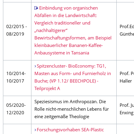
Einbindung von organischen
Abfällen in die Landwirtschaft:
Vergleich traditioneller und
02/2015 -
Prof.E
„nachhaltigerer“
08/2019
Günth
Bewirtschaftungsformen, am Beispiel
kleinbäuerlicher Bananen-Kaffee-
Anbausysteme in Tansania
Spitzencluster- BioEconomy: TG1,
10/2014-
Masten aus Form- und Furnierholz in
Prof. P
10/2017
Buche; (VP 1.12/ BEECHPOLE) -
Haller
Teilprojekt A
Speziesismus im Anthropozän. Die
05/2020-
Prof. Ju
Rolle nicht-menschlichen Lebens für
12/2020
Enxing
eine zeitgemäße Theologie
Forschungsvorhaben SEA-Plastic