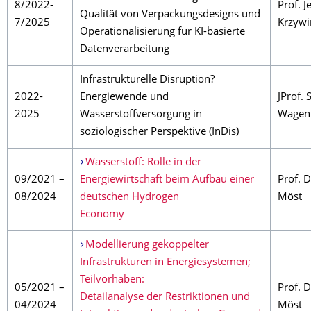
8/2022-
Prof. J
Qualität von Verpackungsdesigns und
7/2025
Krzywi
Operationalisierung für KI-basierte
Datenverarbeitung
Infrastrukturelle Disruption?
2022-
Energiewende und
JProf.
2025
Wasserstoffversorgung in
Wagen
soziologischer Perspektive (InDis)
Wasserstoff: Rolle in der
09/2021 –
Energiewirtschaft beim Aufbau einer
Prof. 
08/2024
deutschen Hydrogen
Möst
Economy
Modellierung gekoppelter
Infrastrukturen in Energiesystemen;
Teilvorhaben:
05/2021 –
Prof. 
Detailanalyse der Restriktionen und
04/2024
Möst