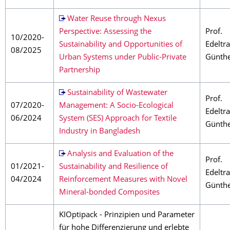
Water Reuse through Nexus
Perspective: Assessing the
Prof.
10/2020-
Sustainability and Opportunities of
Edeltr
08/2025
Urban Systems under Public-Private
Günth
Partnership
Sustainability of Wastewater
Prof.
07/2020-
Management: A Socio-Ecological
Edeltr
06/2024
System (SES) Approach for Textile
Günth
Industry in Bangladesh
Analysis and Evaluation of the
Prof.
01/2021-
Sustainability and Resilience of
Edeltr
04/2024
Reinforcement Measures with Novel
Günth
Mineral-bonded Composites
KIOptipack - Prinzipien und Parameter
für hohe Differenzierung und erlebte