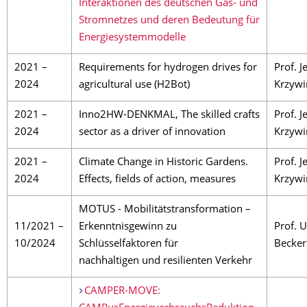
Interaktionen des deutschen Gas- und
Stromnetzes und deren Bedeutung für
Energiesystemmodelle
2021 –
Requirements for hydrogen drives for
Prof. J
2024
agricultural use (H2Bot)
Krzywi
2021 –
Inno2HW-DENKMAL, The skilled crafts
Prof. J
2024
sector as a driver of innovation
Krzywi
2021 –
Climate Change in Historic Gardens.
Prof. J
2024
Effects, fields of action, measures
Krzywi
MOTUS - Mobilitätstransformation –
11/2021 –
Erkenntnisgewinn zu
Prof. 
10/2024
Schlüsselfaktoren für
Becker
nachhaltigen und resilienten Verkehr
CAMPER-MOVE: