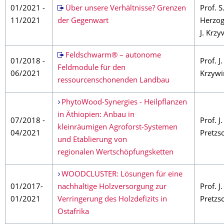
01/2021 -
Über unsere Verhältnisse? Grenzen
Prof. S
11/2021
der Gegenwart
Herzog
J. Krzy
Feldschwarm® – autonome
01/2018 -
Prof. J.
Feldmodule für den
06/2021
Krzywi
ressourcenschonenden Landbau
PhytoWood-Synergies - Heilpflanzen
in Äthiopien: Anbau in
07/2018 -
Prof. J.
kleinräumigen Agroforst-Systemen
04/2021
Pretzs
und Etablierung von
regionalen Wertschöpfungsketten
WOODCLUSTER: Lösungen für eine
01/2017-
nachhaltige Holzversorgung zur
Prof. J.
01/2021
Verringerung des Holzdefizits in
Pretzs
Ostafrika