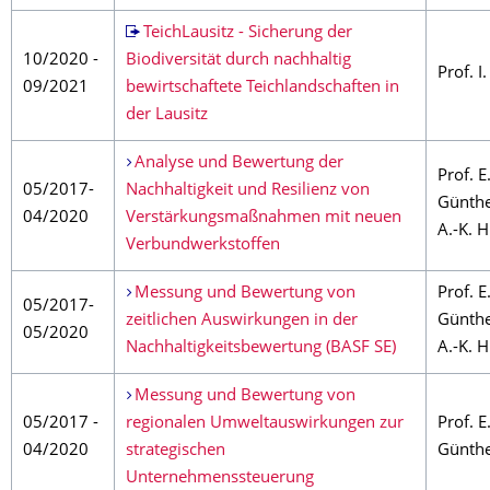
TeichLausitz - Sicherung der
10/2020 -
Biodiversität durch nachhaltig
Prof. I
09/2021
bewirtschaftete Teichlandschaften in
der Lausitz
Analyse und Bewertung der
Prof. E
05/2017-
Nachhaltigkeit und Resilienz von
Günthe
04/2020
Verstärkungsmaßnahmen mit neuen
A.-K. 
Verbundwerkstoffen
Messung und Bewertung von
Prof. E
05/2017-
zeitlichen Auswirkungen in der
Günthe
05/2020
Nachhaltigkeitsbewertung (BASF SE)
A.-K. 
Messung und Bewertung von
05/2017 -
regionalen Umweltauswirkungen zur
Prof. E
04/2020
strategischen
Günth
Unternehmenssteuerung