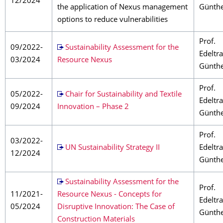
12/2024
the application of Nexus management
Günth
options to reduce vulnerabilities
Prof.
09/2022-
Sustainability Assessment for the
Edeltr
03/2024
Resource Nexus
Günth
Prof.
05/2022-
Chair for Sustainability and Textile
Edeltr
09/2024
Innovation – Phase 2
Günth
Prof.
03/2022-
UN Sustainability Strategy II
Edeltr
12/2024
Günth
Sustainability Assessment for the
Prof.
11/2021-
Resource Nexus - Concepts for
Edeltr
05/2024
Disruptive Innovation: The Case of
Günth
Construction Materials