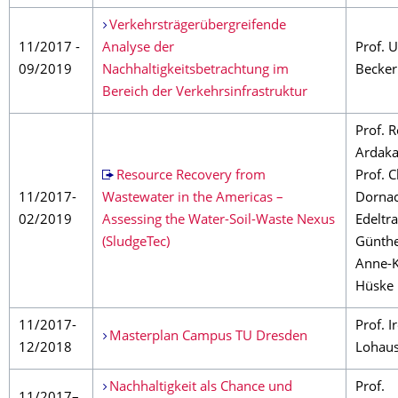
Verkehrsträgerübergreifende
11/2017 -
Analyse der
Prof. 
09/2019
Nachhaltigkeitsbetrachtung im
Becker
Bereich der Verkehrsinfrastruktur
Prof. 
Ardaka
Resource Recovery from
Prof. C
11/2017-
Wastewater in the Americas –
Dornac
02/2019
Assessing the Water-Soil-Waste Nexus
Edeltr
(SludgeTec)
Günthe
Anne-
Hüske
11/2017-
Prof. I
Masterplan Campus TU Dresden
12/2018
Lohau
Nachhaltigkeit als Chance und
Prof.