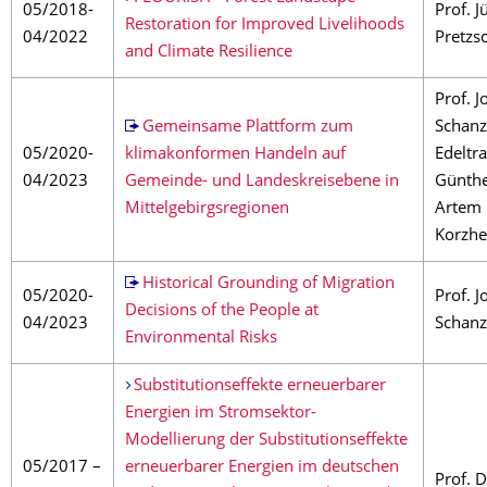
05/2018-
Prof. J
Restoration for Improved Livelihoods
04/2022
Pretzs
and Climate Resilience
Prof. 
Gemeinsame Plattform zum
Schanz
05/2020-
klimakonformen Handeln auf
Edeltr
04/2023
Gemeinde- und Landeskreisebene in
Günthe
Mittelgebirgsregionen
Artem
Korzh
Historical Grounding of Migration
05/2020-
Prof. 
Decisions of the People at
04/2023
Schanz
Environmental Risks
Substitutionseffekte erneuerbarer
Energien im Stromsektor-
Modellierung der Substitutionseffekte
05/2017 –
erneuerbarer Energien im deutschen
Prof. 