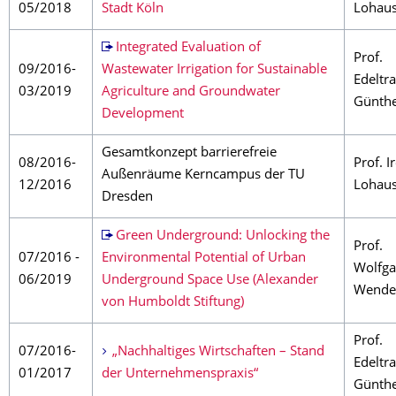
05/2018
Stadt Köln
Lohau
Integrated Evaluation of
Prof.
09/2016-
Wastewater Irrigation for Sustainable
Edeltr
03/2019
Agriculture and Groundwater
Günth
Development
Gesamtkonzept barrierefreie
08/2016-
Prof. I
Außenräume Kerncampus der TU
12/2016
Lohau
Dresden
Green Underground: Unlocking the
Prof.
07/2016 -
Environmental Potential of Urban
Wolfg
06/2019
Underground Space Use (Alexander
Wende
von Humboldt Stiftung)
Prof.
07/2016-
„Nachhaltiges Wirtschaften – Stand
Edeltr
01/2017
der Unternehmenspraxis“
Günth