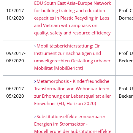
EDU South East Asia–Europe Network
10/2017-
for building training and education
Prof. C
10/2020
capacities in Plastic Recycling in Laos
Dorna
and Vietnam with amphasis on
quality, safety and resource efficiency
Mobilitätsberichterstattung: Ein
09/2017-
Instrument zur nachhaltigen und
Prof. 
08/2020
umweltgerechten Gestaltung urbaner
Becker
Mobilität [MobilBericht]
Metamorphosis - Kinderfreundliche
06/2017-
Transformation von Wohnquartieren
Prof. 
05/2020
zur Erhöhung der Lebensqualität aller
Becke
Einwohner (EU, Horizon 2020)
Substitutionseffekte erneuerbarer
Energien im Stromsektor -
Modellierung der Substitutionseffekte