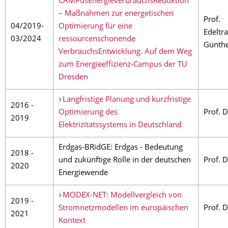
CAMPusEnergieverbrauchsReduktion
– Maßnahmen zur energetischen
Prof.
04/2019-
Optimierung für eine
Edeltr
03/2024
ressourcenschonende
Günth
VerbrauchsEntwicklung. Auf dem Weg
zum Energieeffizienz-Campus der TU
Dresden
Langfristige Planung und kurzfristige
2016 -
Optimierung des
Prof. 
2019
Elektrizitätssystems in Deutschland
Erdgas-BRidGE: Erdgas - Bedeutung
2018 -
und zukünftige Rolle in der deutschen
Prof. 
2020
Energiewende
MODEX-NET: Modellvergleich von
2019 -
Stromnetzmodellen im europäischen
Prof. 
2021
Kontext