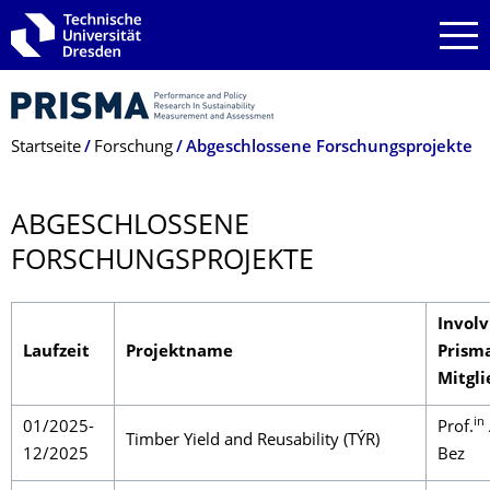
Zur Hauptnavigation springen
Zur Suche springen
Zum Inhalt springen
Breadcrumb-Menü
Startseite
Forschung
Abgeschlossene Forschungsprojekte
ABGESCHLOSSENE
FORSCHUNGSPRO­JEKTE
Involv
Laufzeit
Projektname
Prism
Mitgl
in
01/2025-
Prof.
Timber Yield and Reusability (TÝR)
12/2025
Bez