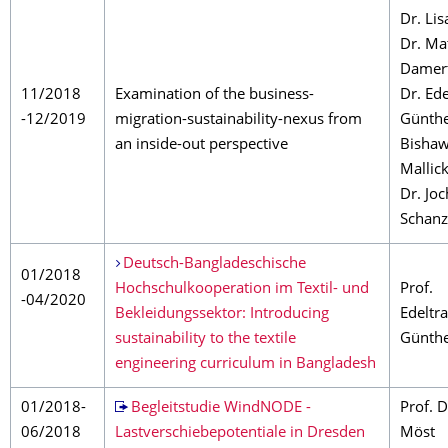
Dr. Lis
Dr. Ma
Damert
11/2018
Examination of the business-
Dr. Ed
-12/2019
migration-sustainability-nexus from
Günthe
an inside-out perspective
Bishawi
Mallick
Dr. Jo
Schanz
Deutsch-Bangladeschische
01/2018
Hochschulkooperation im Textil- und
Prof.
-04/2020
Bekleidungssektor: Introducing
Edeltr
sustainability to the textile
Günth
engineering curriculum in Bangladesh
01/2018-
Begleitstudie WindNODE -
Prof. 
06/2018
Lastverschiebepotentiale in Dresden
Möst