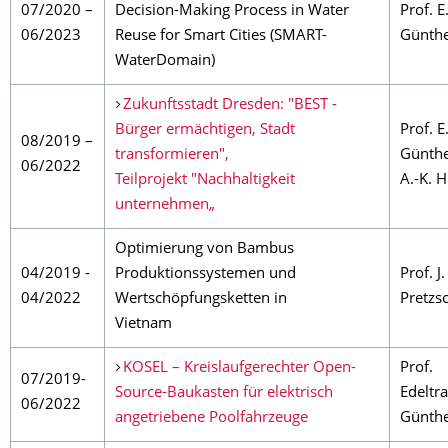
07/2020 –
Decision-Making Process in Water
Prof. E
06/2023
Reuse for Smart Cities (SMART-
Günth
WaterDomain)
Zukunftsstadt Dresden: "BEST -
Bürger ermächtigen, Stadt
Prof. E
08/2019 –
transformieren",
Günthe
06/2022
Teilprojekt "Nachhaltigkeit
A.-K. 
unternehmen„
Optimierung von Bambus
04/2019 -
Produktionssystemen und
Prof. J.
04/2022
Wertschöpfungsketten in
Pretzs
Vietnam
KOSEL – Kreislaufgerechter Open-
Prof.
07/2019-
Source-Baukasten für elektrisch
Edeltr
06/2022
angetriebene Poolfahrzeuge
Günth