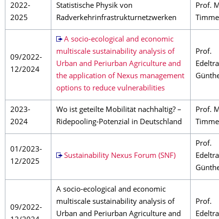
2022-
Statistische Physik von
Prof. 
2025
Radverkehrinfrastrukturnetzwerken
Timme
A socio-ecological and economic
multiscale sustainability analysis of
Prof.
09/2022-
Urban and Periurban Agriculture and
Edeltr
12/2024
the application of Nexus management
Günth
options to reduce vulnerabilities
2023-
Wo ist geteilte Mobilität nachhaltig? –
Prof. 
2024
Ridepooling-Potenzial in Deutschland
Timme
Prof.
01/2023-
Sustainability Nexus Forum (SNF)
Edeltr
12/2025
Günth
A socio-ecological and economic
multiscale sustainability analysis of
Prof.
09/2022-
Urban and Periurban Agriculture and
Edeltr