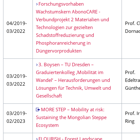
Forschungsvorhaben
Wachstumskern AbonoCARE -
Verbundprojekt 2 Materialien und
04/2019-
Prof. C
Technologien zur gezielten
03/2022
Dorna
Schadstoffreduzierung und
Phosphoranreicherung in
Düngervorprodukten
3. Boysen – TU Dresden –
Graduiertenkolleg ‚Mobilität im
Prof.
03/2019-
Wandel‘ – Herausforderungen und
Edeltr
03/2022
Lösungen für Technik, Umwelt und
Günth
Gesellschaft
MORE STEP – Mobility at risk:
03/2019-
Prof. I
Sustaining the Mongolian Steppe
02/2023
Ring
Ecosystem
FLOURISH - Forest Landscape