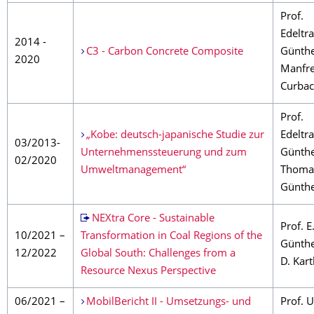
Prof.
Edeltr
2014 -
C3 - Carbon Concrete Composite
Günthe
2020
Manfr
Curba
Prof.
„Kobe: deutsch-japanische Studie zur
Edeltr
03/2013-
Unternehmenssteuerung und zum
Günthe
02/2020
Umweltmanagement“
Thoma
Günth
NEXtra Core - Sustainable
Prof. E
10/2021 –
Transformation in Coal Regions of the
Günthe
12/2022
Global South: Challenges from a
D. Kar
Resource Nexus Perspective
06/2021 –
MobilBericht II - Umsetzungs- und
Prof. U