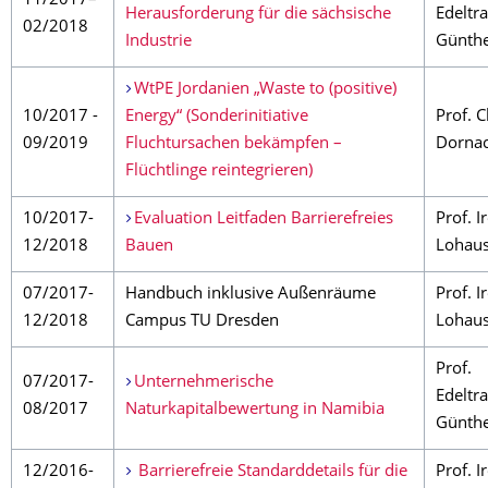
11/2017–
Herausforderung für die sächsische
Edeltr
02/2018
Industrie
Günth
WtPE Jordanien „Waste to (positive)
10/2017 -
Energy“ (Sonderinitiative
Prof. C
09/2019
Fluchtursachen bekämpfen –
Dorna
Flüchtlinge reintegrieren)
10/2017-
Evaluation Leitfaden Barrierefreies
Prof. I
12/2018
Bauen
Lohau
07/2017-
Handbuch inklusive Außenräume
Prof. I
12/2018
Campus TU Dresden
Lohau
Prof.
07/2017-
Unternehmerische
Edeltr
08/2017
Naturkapitalbewer­tung in Namibia
Günth
12/2016-
Barrierefreie Standarddetails für die
Prof. I