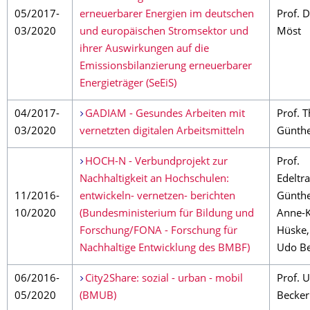
05/2017-
erneuerbarer Energien im deutschen
Prof. 
03/2020
und europäischen Stromsektor und
Möst
ihrer Auswirkungen auf die
Emissionsbilanzierung erneuerbarer
Energieträger (SeEiS)
04/2017-
GADIAM - Gesundes Arbeiten mit
Prof. 
03/2020
vernetzten digitalen Arbeitsmitteln
Günth
HOCH-N - Verbundprojekt zur
Prof.
Nachhaltigkeit an Hochschulen:
Edeltr
11/2016-
entwickeln- vernetzen- berichten
Günthe
10/2020
(Bundesministerium für Bildung und
Anne-
Forschung/FONA - Forschung für
Hüske,
Nachhaltige Entwicklung des BMBF)
Udo Be
06/2016-
City2Share: sozial - urban - mobil
Prof. 
05/2020
(BMUB)
Becke