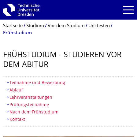
Zur Hauptnavigation springen
Zur Suche springen
Zum Inhalt springen
Breadcrumb-Menü
Startseite
Studium
Vor dem Studium
Uni testen
Frühstudium
FRÜHSTUDIUM - STUDIEREN VOR
DEM ABITUR
Inhaltsverzeichnis
Teilnahme und Bewerbung
Ablauf
Lehrveranstaltungen
Prüfungsteilnahme
Nach dem Frühstudium
Kontakt