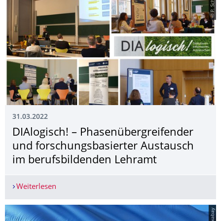
© P. Schulze
31.03.2022
DIAlogisch! – Phasenübergreifen­der
und forschungsbasier­ter Austausch
im berufsbildenden Lehramt
Weiterlesen
DIAlogisch! – Phasenübergreifender und forsch
© Pixabay