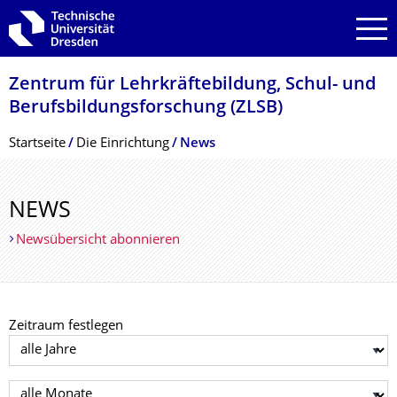
Zur Hauptnavigation springen
Zur Suche springen
Zum Inhalt springen
Zentrum für Lehrkräftebildung, Schul- und
Berufsbildungsfor­schung (ZLSB)
Breadcrumb-Menü
Startseite
Die Einrichtung
News
NEWS
Newsübersicht abonnieren
Zeitraum festlegen
Jahr auswählen
Monat auswählen