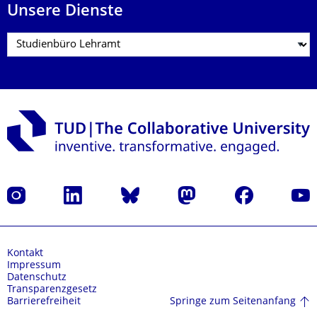
Unsere Dienste
Instagram
LinkedIn
Bluesky
Mastodon
Facebook
Yout
Kontakt
Impressum
Datenschutz
Transparenzgesetz
Springe zum Seitenanfang
Barrierefreiheit