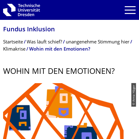
Zur Hauptnavigation springen
Zur Suche springen
Zum Inhalt springen
Fundus Inklusion
Breadcrumb-Menü
Startseite
Was läuft schief?
unangenehme Stimmung hier
Klimakrise
Wohin mit den Emotionen?
WOHIN MIT DEN EMOTIONEN?
© Anna Häger