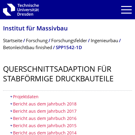
Zur Hauptnavigation springen
Zur Suche springen
Zum Inhalt springen
Institut für Massivbau
Breadcrumb-Menü
Startseite
Forschung
Forschungsfelder
Ingenieurbau
Betonleichtbau finished
SPP1542-1D
QUERSCHNITTSAD­APTION FÜR
STABFÖRMIGE DRUCKBAUTEILE
Inhaltsverzeichnis
Projektdaten
Bericht aus dem Jahrbuch 2018
Bericht aus dem Jahrbuch 2017
Bericht aus dem Jahrbuch 2016
Bericht aus dem Jahrbuch 2015
Bericht aus dem Jahrbuch 2014