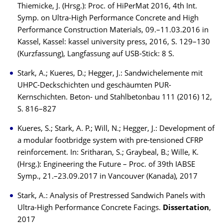
Thiemicke, J. (Hrsg.): Proc. of HiPerMat 2016, 4th Int.
Symp. on Ultra-High Performance Concrete and High
Performance Construction Materials, 09.–11.03.2016 in
Kassel, Kassel: kassel university press, 2016, S. 129–130
(Kurzfassung), Langfassung auf USB-Stick: 8 S.
Stark, A.; Kueres, D.; Hegger, J.: Sandwichelemente mit
UHPC-Deckschichten und geschäumten PUR-
Kernschichten. Beton- und Stahlbetonbau 111 (2016) 12,
S. 816–827
Kueres, S.; Stark, A. P.; Will, N.; Hegger, J.: Development of
a modular footbridge system with pre-tensioned CFRP
reinforcement. In: Sritharan, S.; Graybeal, B.; Wille, K.
(Hrsg.): Engineering the Future – Proc. of 39th IABSE
Symp., 21.–23.09.2017 in Vancouver (Kanada), 2017
Stark, A.: Analysis of Prestressed Sandwich Panels with
Ultra-High Performance Concrete Facings.
Dissertation
,
2017