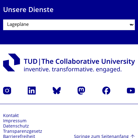
Unsere Dienste
Instagram
LinkedIn
Bluesky
Mastodon
Facebook
Yout
Kontakt
Impressum
Datenschutz
Transparenzgesetz
Springe zum Seitenanfang
Barrierefreiheit