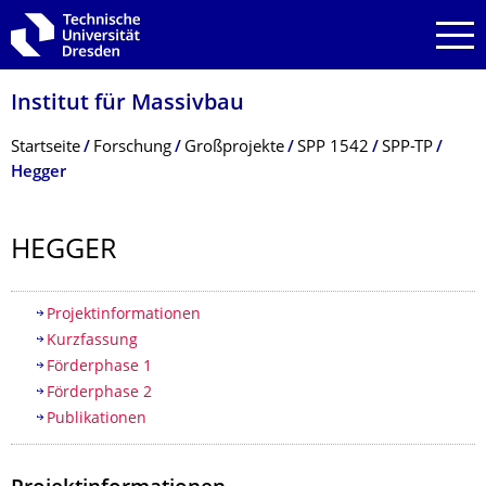
Zur Hauptnavigation springen
Zur Suche springen
Zum Inhalt springen
Institut für Massivbau
Breadcrumb-Menü
Startseite
Forschung
Großprojekte
SPP 1542
SPP-TP
Hegger
HEGGER
Inhaltsverzeichnis
Projektinformationen
Kurzfassung
Förderphase 1
Förderphase 2
Publikationen