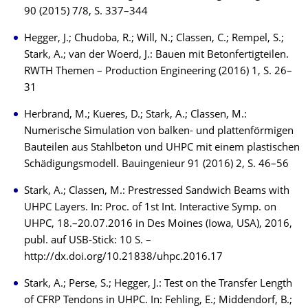
90 (2015) 7/8, S. 337–344
Hegger, J.; Chudoba, R.; Will, N.; Classen, C.; Rempel, S.;
Stark, A.; van der Woerd, J.: Bauen mit Betonfertigteilen.
RWTH Themen – Production Engineering (2016) 1, S. 26–
31
Herbrand, M.; Kueres, D.; Stark, A.; Classen, M.:
Numerische Simulation von balken- und plattenförmigen
Bauteilen aus Stahlbeton und UHPC mit einem plastischen
Schädigungsmodell. Bauingenieur 91 (2016) 2, S. 46–56
Stark, A.; Classen, M.: Prestressed Sandwich Beams with
UHPC Layers. In: Proc. of 1st Int. Interactive Symp. on
UHPC, 18.–20.07.2016 in Des Moines (Iowa, USA), 2016,
publ. auf USB-Stick: 10 S. –
http://dx.doi.org/10.21838/uhpc.2016.17
Stark, A.; Perse, S.; Hegger, J.: Test on the Transfer Length
of CFRP Tendons in UHPC. In: Fehling, E.; Middendorf, B.;