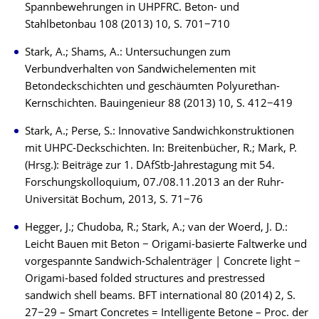
Spannbewehrungen in UHPFRC. Beton- und
Stahlbetonbau 108 (2013) 10, S. 701−710
Stark, A.; Shams, A.: Untersuchungen zum
Verbundverhalten von Sandwichelementen mit
Betondeckschichten und geschäumten Polyurethan-
Kernschichten. Bauingenieur 88 (2013) 10, S. 412−419
Stark, A.; Perse, S.: Innovative Sandwichkonstruktionen
mit UHPC-Deckschichten. In: Breitenbücher, R.; Mark, P.
(Hrsg.): Beiträge zur 1. DAfStb-Jahrestagung mit 54.
Forschungskolloquium, 07./08.11.2013 an der Ruhr-
Universität Bochum, 2013, S. 71−76
Hegger, J.; Chudoba, R.; Stark, A.; van der Woerd, J. D.:
Leicht Bauen mit Beton − Origami-basierte Faltwerke und
vorgespannte Sandwich-Schalenträger | Concrete light −
Origami-based folded structures and prestressed
sandwich shell beams. BFT international 80 (2014) 2, S.
27−29 – Smart Concretes = Intelligente Betone – Proc. der