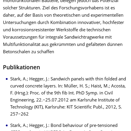
monofunktionalen Bauteile, belegen jedoch das Potenzial
solcher Strukturen. Ziel des Forschungsvorhabens ist es
daher, auf der Basis von theoretischen und experimentellen
Untersuchungen durch Kombination innovativer, hochfester
und korrosionsresistenter Werkstoffe die technischen
Voraussetzungen für integrale Sandwichtragwerke mit
Multifunktionalität aus gekrümmten und gefalteten dünnen
Betonschalen zu schaffen
Publikationen
Stark, A.; Hegger, J.: Sandwich panels with thin folded and
curved concrete layers. In: Müller, H. S.; Haist, M.; Acosta,
F. (Hrsg.): Proc. of the 9th fib Int. PhD Symp. in Civil
Engineering, 22.−25.07.2012 am Karlsruhe Institute of
Technology (KIT), Karlsruhe: KIT Scientific Publ., 2012, S.
257−262
Stark, A.; Hegger, J.: Bond behaviour of pre-tensioned