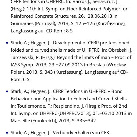
CFRP tendons in UHPFRC. In: Barros J.; Sena-Cruz, J.
(Hrsg.): 11th Int. Symp. on Fiber Reinforced Polymer for
Reinforced Concrete Structures, 26.−28.06.2013 in
Guimarães (Portugal), 2013, S. 125−126 (Kurzfassung),
Langfassung auf CD-Rom: 8 S.
Stark, A.; Hegger, J.: Development of CFRP pre-tensioned
folded and curved shells made of UHPFRC. In: Obrebski, J.;
Tarczewski, R. (Hrsg.): Beyond the limits of man – Proc. of
IASS Symp. 2013, 23.−27.09.2013 in Breslau (Wroclaw,
Polen), 2013, S. 343 (Kurzfassung), Langfassung auf CD-
Rom: 6 S.
Stark, A.; Hegger, J.: CFRP Tendons in UHPFRC – Bond
Behaviour and Application to Folded and Curved Shells.
In: Toutlemonde, F.; Resplendino, J. (Hrsg.): Proc. of 2nd
Int. Symp. on UHPFRC (UHPFRC’2013), 01.−03.10.2013 in
Marseille (Frankreich), 2013, S. 335−342
Stark, A.; Hegger, J.: Verbundverhalten von CFK-