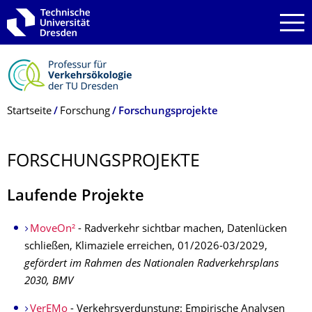
Zur Hauptnavigation springen
Zur Suche springen
Zum Inhalt springen
Breadcrumb-Menü
Startseite
Forschung
Forschungsprojekte
FORSCHUNGSPRO­JEKTE
Laufende Projekte
MoveOn²
- Radverkehr sichtbar machen, Datenlücken
schließen, Klimaziele erreichen, 01/2026-03/2029,
gefördert im Rahmen des Nationalen Radverkehrsplans
2030, BMV
VerEMo
- Verkehrsver­dunstung: Empirische Analysen