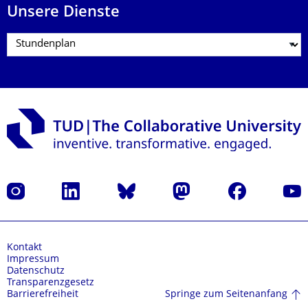
Unsere Dienste
Instagram
LinkedIn
Bluesky
Mastodon
Facebook
Yout
Kontakt
Impressum
Datenschutz
Transparenzgesetz
Springe zum Seitenanfang
Barrierefreiheit