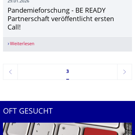
29.01.2026
Pandemieforschung - BE READY
Partnerschaft veröffentlicht ersten
Call!
Weiterlesen
Pandemieforschung - BE READY Partnerschaft verö
Seite 3, aktuell ausgewählt
3
zurück
weite
OFT GESUCHT
r