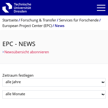
Zur Hauptnavigation springen
Zur Suche springen
Zum Inhalt springen
Breadcrumb-Menü
Startseite
Forschung & Transfer
Services für Forschende
European Project Center (EPC)
News
EPC - NEWS
Newsübersicht abonnieren
Zeitraum festlegen
Jahr auswählen
Monat auswählen