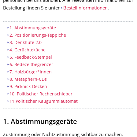
persönlich bei uns abholen. Alle relevanten Informationen zur
Bestellung finden Sie unter
Bestellinformationen
.
Inhaltsverzeichnis
1. Abstimmungsgeräte
2. Positionierungs-Teppiche
3. Denkhüte 2.0
4. Gerüchteküche
5. Feedback-Stempel
6. Redezeitbegrenzer
7. Holzbürger*innen
8. Metaphern-CDs
9. Picknick-Decken
10. Politischer Rechenschieber
11 Politischer Kaugummiautomat
1. Abstimmungsgeräte
Zustimmung oder Nichtzustimmung sichtbar zu machen,