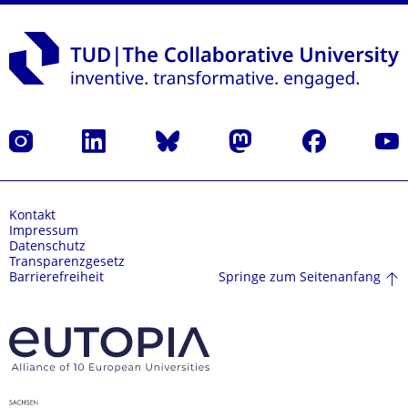
Instagram
LinkedIn
Bluesky
Mastodon
Facebook
Yout
Kontakt
Impressum
Datenschutz
Transparenzgesetz
Springe zum Seitenanfang
Barrierefreiheit