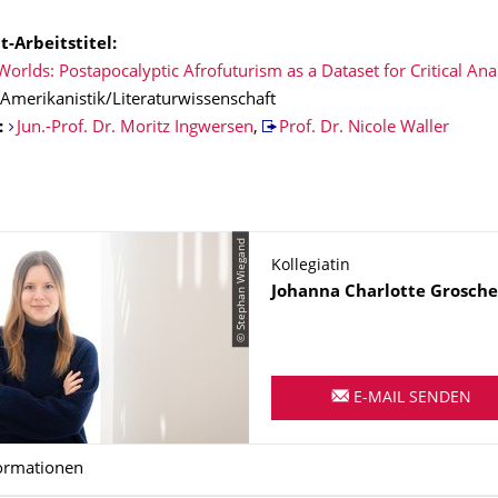
-Arbeitstitel:
Worlds: Postapocalyptic Afrofuturism as a Dataset for Critical Ana
Amerikanistik/Literaturwissenschaft
:
Jun.-Prof. Dr. Moritz Ingwersen
,
Prof. Dr. Nicole Waller
© Stephan Wiegand
Kollegiatin
Name
Johanna Charlotte
Grosche
E-MAIL SENDEN
ormationen