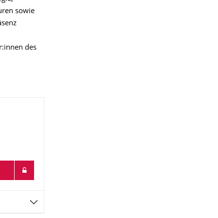
turen sowie
äsenz
r:innen des