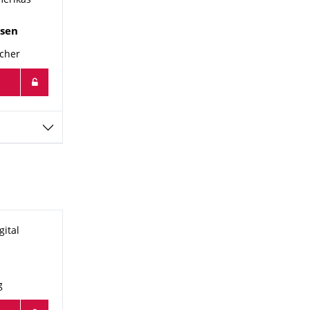
merikas
sen
echer
gital
g