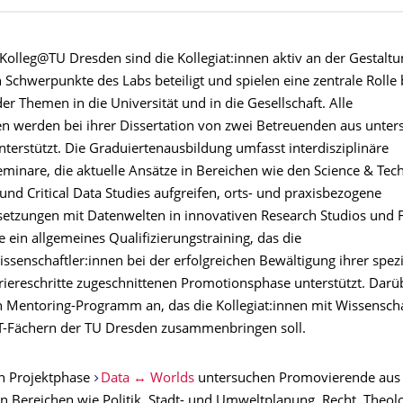
Kolleg@TU Dresden sind die Kollegiat:innen aktiv an der Gestaltu
Schwerpunkte des Labs beteiligt und spielen eine zentrale Rolle 
er Themen in die Universität und in die Gesellschaft. Alle
nen werden bei ihrer Dissertation von zwei Betreuenden aus unter
nterstützt. Die Graduiertenausbildung umfasst interdisziplinäre
minare, die aktuelle Ansätze in Bereichen wie den Science & Tec
 und Critical Data Studies aufgreifen, orts- und praxisbezogene
etzungen mit Datenwelten in innovativen Research Studios und F
 ein allgemeines Qualifizierungstraining, das die
enschaftler:innen bei der erfolgreichen Bewältigung ihrer spezie
riereschritte zugeschnittenen Promotionsphase unterstützt. Darü
in Mentoring-Programm an, das die Kollegiat:innen mit Wissenscha
-Fächern der TU Dresden zusammenbringen soll.
en Projektphase
Data ↔ Worlds
untersuchen Promovierende aus
n Bereichen wie Politik, Stadt- und Umweltplanung, Recht, Theolo