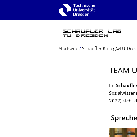
Zur Hauptnavigation springen
Zur Suche springen
Zum Inhalt springen
Breadcrumb-Menü
Startseite
Schaufler Kolleg@TU Dre
TEAM U
Im
Schaufle
Sozialwissen
2027) steht 
​
Spreche