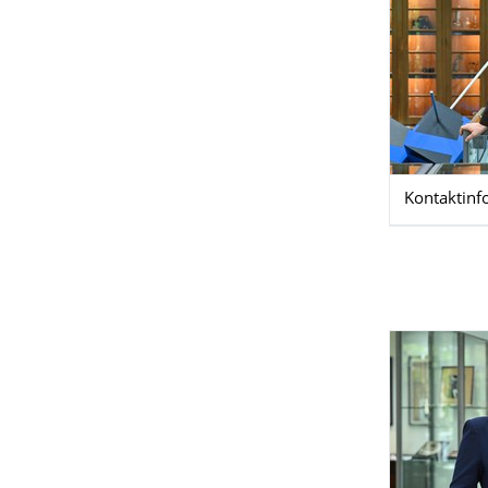
Kontaktinf
​ ​