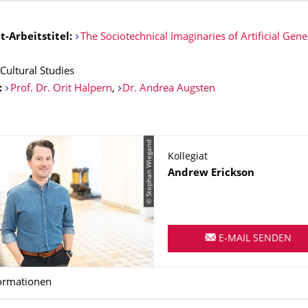
t-Arbeitstitel:
The Sociotechnical Imaginaries of Artificial Gene
Cultural Studies
:
Prof. Dr. Orit Halpern
,
Dr. Andrea Augsten
© Stephan Wiegand
Kollegiat
Name
Andrew
Erickson
E-MAIL SENDEN
ormationen