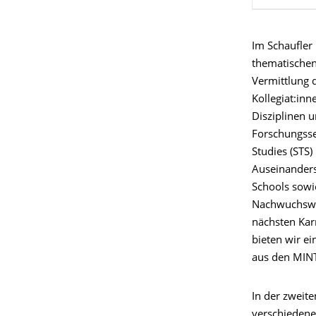
Im Schaufler 
thematischen 
Vermittlung d
Kollegiat:in
Disziplinen u
Forschungsse
Studies (STS)
Auseinanders
Schools sowie
Nachwuchswiss
nächsten Kar
bieten wir e
aus den MINT
In der zweit
verschiedene