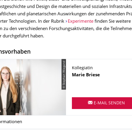
nstgeschichte und Design die materiellen und sozialen Infrastruk
haftlichen und planetarischen Auswirkungen der zunehmenden Pr
rter Technologien. In der Rubrik
Experimente
finden Sie weitere
n zu den verschiedenen Forschungsaktivitäten, die die Teilnehme
er durchgeführt haben.
nsvorhaben
© Stephan Wiegand
Kollegiatin
Name
Marie
Briese
E-MAIL SENDEN
ormationen