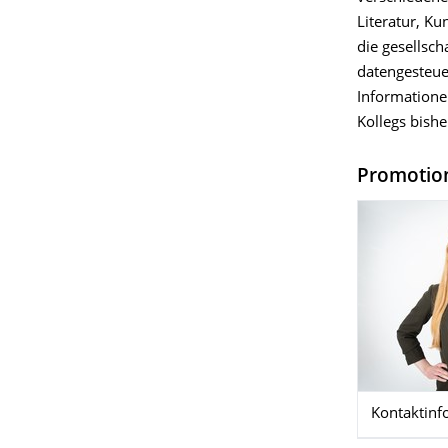
Literatur, Ku
die gesellsc
datengesteue
Informatione
Kollegs bish
Promotio
Kontaktinf