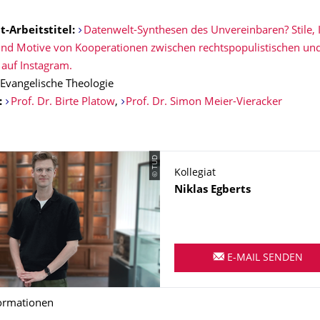
t-Arbeitstitel:
Datenwelt-Synthesen des Unvereinbaren? Stile, I
d Motive von Kooperationen zwischen rechtspopulistischen und 
 auf Instagram.
Evangelische Theologie
:
Prof. Dr. Birte Platow
,
Prof. Dr. Simon Meier-Vieracker
© TUD
Kollegiat
Name
Niklas
Egberts
E-MAIL SENDEN
ormationen