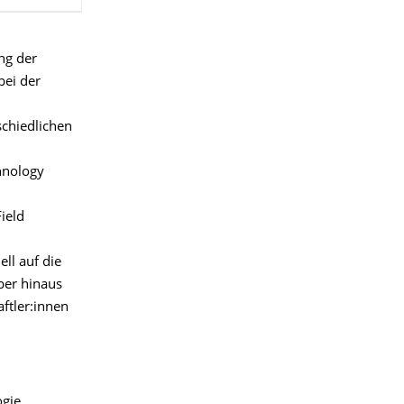
ng der
bei der
schiedlichen
hnology
ield
ll auf die
ber hinaus
ftler:innen
gie,