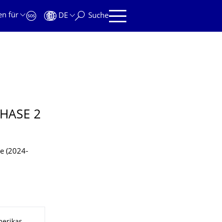
en für
DE
Suche
PHASE 2
se (2024-