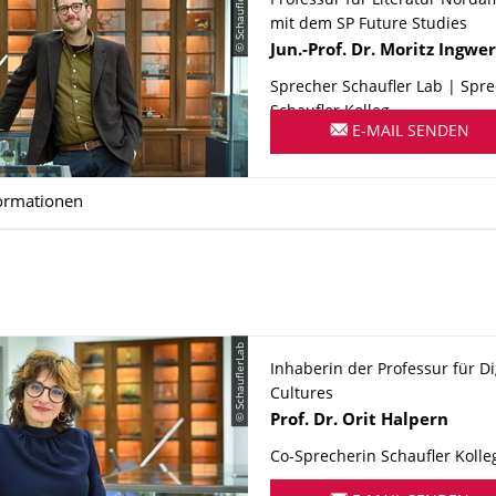
© SchauflerLab
Professur für Literatur Norda
mit dem SP Future Studies
Name
Jun.-Prof. Dr.
Moritz
Ingwer
Sprecher Schaufler Lab | Spr
Schaufler Kolleg
E-MAIL SENDEN
ormationen
© SchauflerLab
Inhaberin der Professur für Di
Cultures
Name
Prof. Dr.
Orit
Halpern
Co-Sprecherin Schaufler Kolle