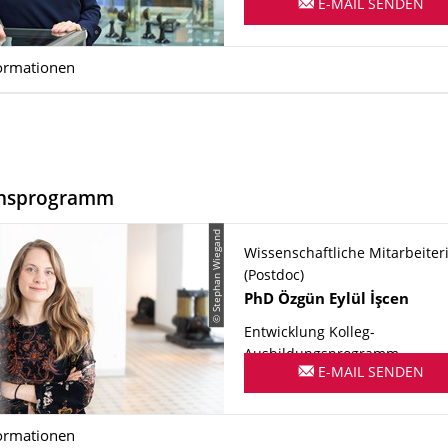
E-MAIL SENDEN
ormationen
onsprogramm
© Stephan Wiegand
Wissenschaftliche Mitarbeiter
(Postdoc)
Name
PhD
Özgün Eylül
İşcen
Entwicklung Kolleg-
Ausbildungsprogramm
E-MAIL SENDEN
ormationen