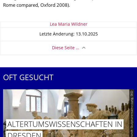
Rome compared, Oxford 2008).
Zu dieser Seite
Lea Maria Wildner
Letzte Änderung: 13.10.2025
Diese Seite …
OFT GESUCHT
© David Brandt Skulpturensammlung, SKD
ALTERTUMS­WISSENSCHAF­TEN IN
DRESDEN