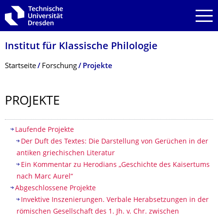
Zur Hauptnavigation springen
Zur Suche springen
Zum Inhalt springen
Institut für Klassische Philologie
Breadcrumb-Menü
Startseite
Forschung
Projekte
PROJEKTE
Inhaltsverzeichnis
Laufende Projekte
Der Duft des Textes: Die Darstellung von Gerüchen in der
antiken griechischen Literatur
Ein Kommentar zu Herodians „Geschichte des Kaisertums
nach Marc Aurel“
Abgeschlossene Projekte
Invektive Inszenierungen. Verbale Herabsetzungen in der
römischen Gesellschaft des 1. Jh. v. Chr. zwischen