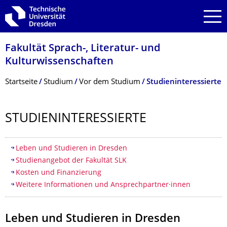
Zur Hauptnavigation springen
Zur Suche springen
Zum Inhalt springen
Fakultät Sprach-, Literatur- und
Kulturwissenschaf­ten
Breadcrumb-Menü
Startseite
Studium
Vor dem Studium
Studieninteressierte
STUDIENINTERES­SIERTE
Inhaltsverzeichnis
Leben und Studieren in Dresden
Studienangebot der Fakultät SLK
Kosten und Finanzierung
Weitere Informationen und Ansprechpartner·innen
Leben und Studieren in Dresden