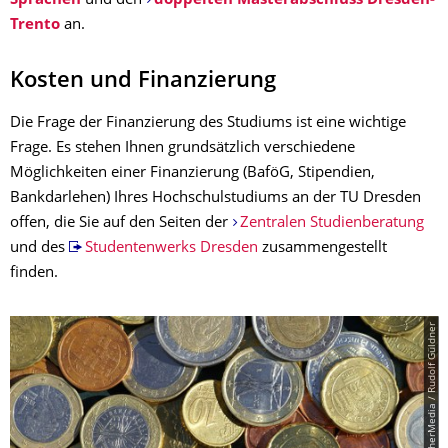
Sprachen
und den
doppelten Masterabschluss Dresden-
Trento
an.
Kosten und Finanzierung
Die Frage der Finanzierung des Studiums ist eine wichtige
Frage. Es stehen Ihnen grundsätzlich verschiedene
Möglichkeiten einer Finanzierung (BaföG, Stipendien,
Bankdarlehen) Ihres Hochschulstudiums an der TU Dresden
offen, die Sie auf den Seiten der
Zentralen Studienberatung
und des
Studentenwerks Dresden
zusammengestellt
finden.
© PantherMedia / Rudolf Güldner