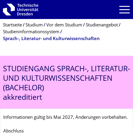
Zur Hauptnavigation springen
Zur Suche springen
Zum Inhalt springen
Breadcrumb-Menü
Startseite
Studium
Vor dem Studium
Studienangebot
Studieninformationssystem
Sprach-, Literatur- und Kulturwissenschaften
STUDIENGANG
SPRACH-, LITERATUR-
UND KULTURWISSENSCHAFTEN
(BACHELOR)
akkreditiert
Informationen gültig bis Mai 2027, Änderungen vorbehalten.
Abschluss