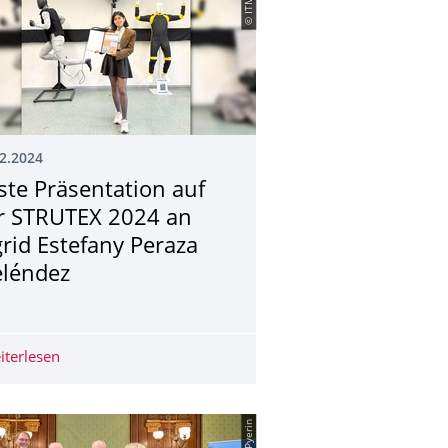
2.2024
ste Präsentation auf
r STRUTEX 2024 an
grid Estefany Peraza
léndez
g
tion von Frau Dr.-Ing. Ann-Malin Schmidt
iterlesen
Beste Präsentation auf der STRUTEX 2024 an Ingrid Est