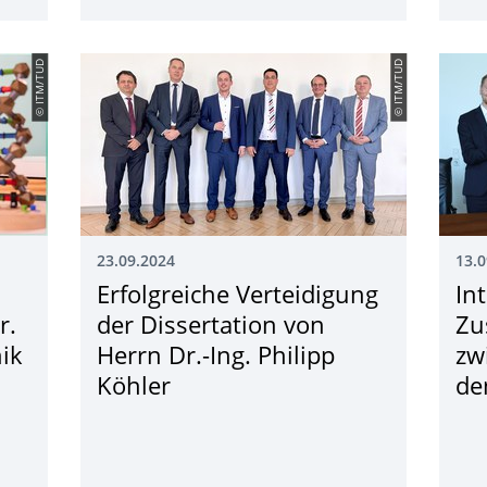
© ITM/TUD
© ITM/TUD
23.09.2024
13.0
Erfolgreiche Verteidigung
In
r.
der Dissertation von
Zu
ik
Herrn Dr.-Ing. Philipp
zw
Köhler
de