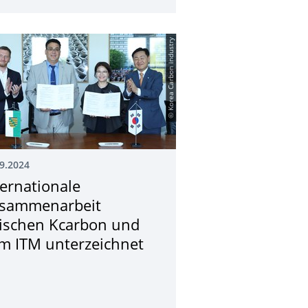
© Korea Carbon Industry
9.2024
ternationale
sammenarbeit
ischen Kcarbon und
m ITM unterzeichnet