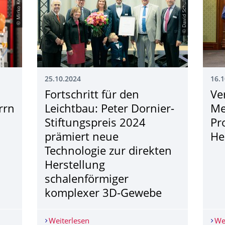
© Mirko Krziwon
© David Schultheiss
25.10.2024
16.1
Fortschritt für den
Ve
rrn
Leichtbau: Peter Dornier-
Me
s
Stiftungspreis 2024
Pr
prämiert neue
He
Technologie zur direkten
Herstellung
schalenförmiger
komplexer 3D-Gewebe
s der Habilitation von Herrn Prof. Dr.-Ing. habil. Lars Hahn
Weiterlesen
Fortschritt für den Leichtbau: Peter D
We