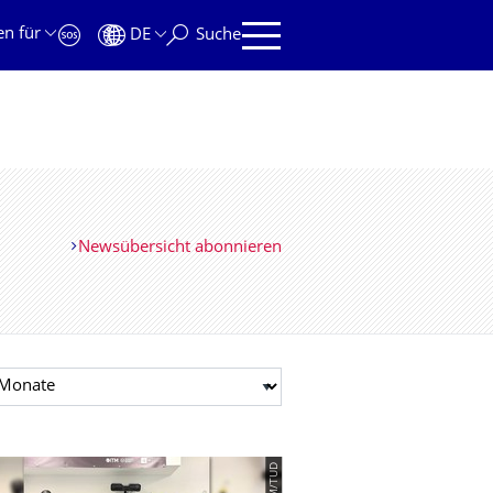
en für
DE
Suche
Newsübersicht abonnieren
t auswählen
© ITM/TUD