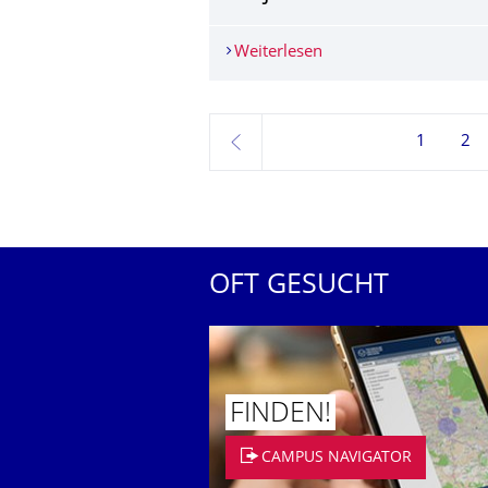
Weiterlesen
COSMO Wissenschaftsfo
1
2
zurück
OFT GESUCHT
FINDEN!
CAMPUS NAVIGATOR