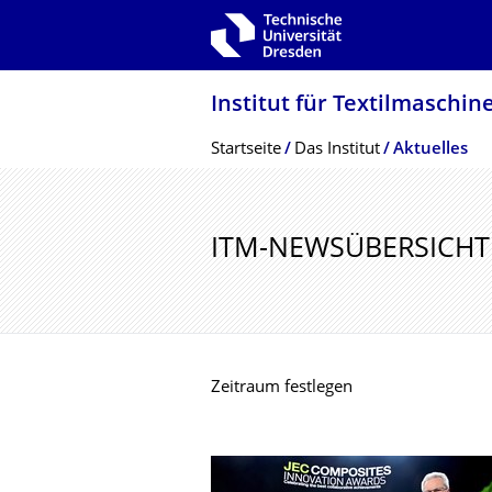
Zur Hauptnavigation springen
Zur Suche springen
Zum Inhalt springen
Institut für Textilmaschin
Breadcrumb-Menü
Startseite
Das Institut
Aktuelles
ITM-NEWSÜBERSICHT
Zeitraum festlegen