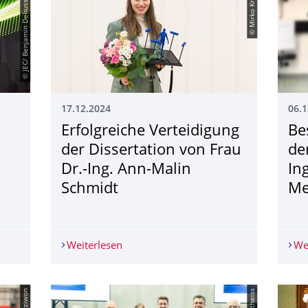
© JEC/ Benjamin Debusschere
© Mirko Krziwon
17.12.2024
06.1
Erfolgreiche Verteidigung
Be
der Dissertation von Frau
de
Dr.-Ing. Ann-Malin
In
Schmidt
Me
ATION AWARDS 2025 im Bereich Kreislaufwirtschaft & Recyclin
Weiterlesen
Erfolgreiche Verteidigung der Disserta
We