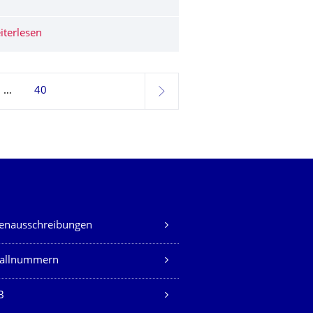
t“- das ITM präsentiert aktuelle Projekte
ion von Herrn Dr.-Ing. Philipp Köhler
iterlesen
Internationale Zusammenarbeit zwischen Kcarbon und 
40
weiter
lenausschreibungen
fallnummern
B