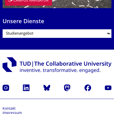
CAMPUS NAVIGATOR
Unsere Dienste
Instagram
LinkedIn
Bluesky
Mastodon
Facebook
Yout
Kontakt
Impressum