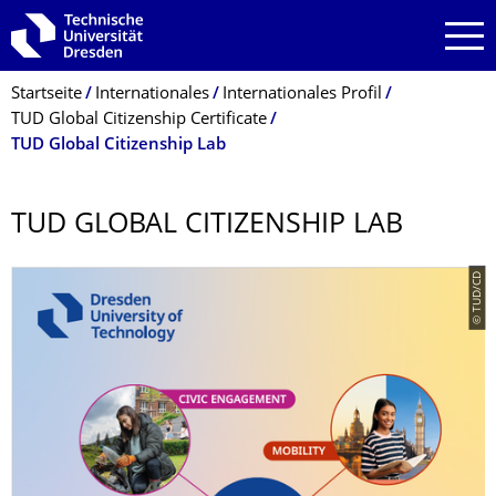
Zur Hauptnavigation springen
Zur Suche springen
Zum Inhalt springen
Breadcrumb-Menü
Startseite
Internationales
Internationales Profil
TUD Global Citizenship Certificate
TUD Global Citizenship Lab
TUD GLOBAL CITIZENSHIP LAB
© TUD/CD