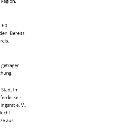
 Region.
n 60
den. Bereits
reis.
n getragen
chung.
 Stadt im
eferdecker-
ingsrat e. V.,
lucht
ze aus.