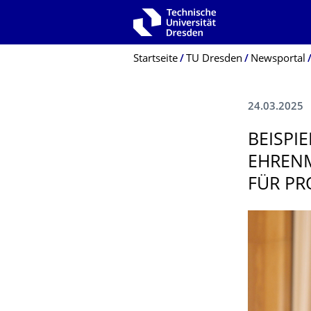
Zur Hauptnavigation springen
Zur Suche springen
Zum Inhalt springen
Breadcrumb-Menü
Startseite
TU Dresden
Newsportal
24.03.2025
BEISPI
EHRENM
FÜR PR