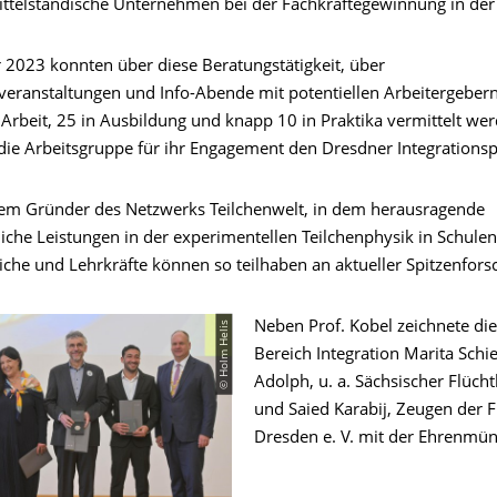
ittelständische Unternehmen bei der Fachkräftegewinnung in der
r 2023 konnten über diese Beratungstätigkeit, über
veranstaltungen und Info-Abende mit potentiellen Arbeitergeber
Arbeit, 25 in Ausbildung und knapp 10 in Praktika vermittelt wer
 die Arbeitsgruppe für ihr Engagement den Dresdner Integrationsp
dem Gründer des Netzwerks Teilchenwelt, in dem herausragende
liche Leistungen in der experimentellen Teilchenphysik in Schule
iche und Lehrkräfte können so teilhaben an aktueller Spitzenfors
© Holm Helis
Neben Prof. Kobel zeichnete die
Bereich Integration Marita Schi
Adolph, u. a. Sächsischer Flüchtl
und Saied Karabij, Zeugen der F
Dresden e. V. mit der Ehrenmün