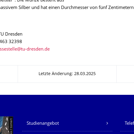
ister". Die Münze besteht aus
sivem Silber und hat einen Durchmesser von fünf Zentimetern
 TU Dresden
 463 32398
Letzte Änderung: 28.03.2025
Unsere Dienste
© Smarterpix / tomert
Studienangebot
Tele