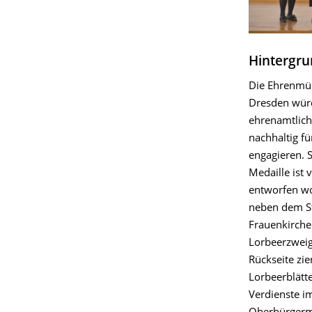
Hintergr
Die Ehrenmü
Dresden würd
ehrenamtlich
nachhaltig f
engagieren. S
Medaille ist 
entworfen wo
neben dem S
Frauenkirche
Lorbeerzweig
Rückseite zie
Lorbeerblätte
Verdienste i