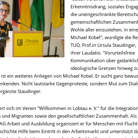
© Holm Helis
Erkenntnisdrang, soziales Eng
die uneingeschränkte Bereitscha
gemeinschaftlichen Zusammen
Wohle aller einzustehen, in ein
Michael Kobel", würdigte die Re
TUD, Prof.in Ursula Staudinger,
ihrer Laudatio. "Vorurteilsfreie
Kommunikation über gedanklic
ideologische Grenzen hinweg z
 ist ein weiteres Anliegen von Michael Kobel. Er sucht ganz bewus
nkenden. Nicht lautstarke Gegenproteste, sondern Mut zum Dial
ergänzte Staudinger.
rt sich im Verein "Willkommen in Löbtau e. V." für die Integratio
 und Migranten sowie den gesellschaftlichen Zusammenhalt. Als P
 AG Arbeit und Ausbildung organisiert er für Menschen mit Flucht
chichte Hilfe beim Eintritt in den Arbeitsmarkt und unterstützt d