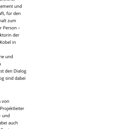
agement und
ft, für den
halt zum
er Person –
ktorin der
 Kobel in
he und
u
st den Dialog
og sind dabei
n von
rojektleiter
- und
abei auch