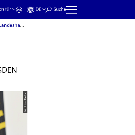
en für
DE
Suche
Beispielhaftes soziales Engagement: Ehrenmünze der Landeshauptstadt Dresden für Prof. Michael Kobel
SDEN
© Holm Helis