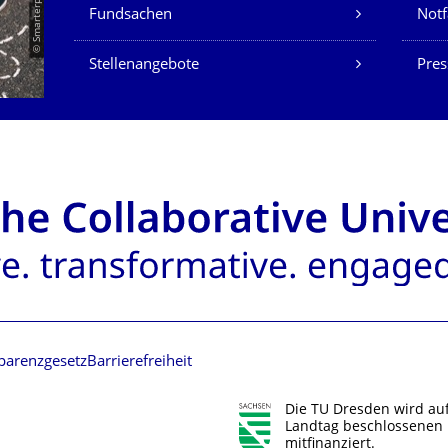
Fundsachen
Notf
Stellenangebote
Pres
parenzgesetz
Barrierefreiheit
Die TU Dresden wird au
Landtag beschlossenen 
mitfinanziert.