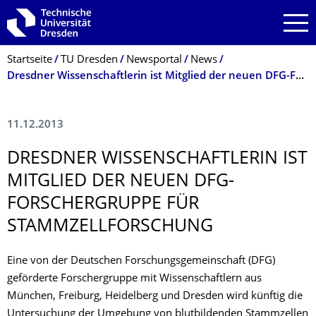
Zur Hauptnavigation springen
Zur Suche springen
Zum Inhalt springen
Breadcrumb-Menü
Startseite
TU Dresden
Newsportal
News
Dresdner Wissenschaftlerin ist Mitglied der neuen DFG-Forschergruppe für Stammzellforschung
11.12.2013
DRESDNER WISSENSCHAFTLE­RIN IST
MITGLIED DER NEUEN DFG-
FORSCHERGRUPPE FÜR
STAMMZELLFOR­SCHUNG
Eine von der Deutschen Forschungsgemeinschaft (DFG)
geförderte Forschergruppe mit Wissenschaftlern aus
München, Freiburg, Heidelberg und Dresden wird künftig die
Untersuchung der Umgebung von blutbildenden Stammzellen