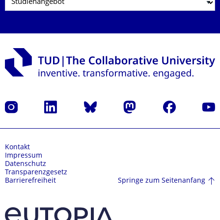
Instagram
LinkedIn
Bluesky
Mastodon
Facebook
Yout
Kontakt
Impressum
Datenschutz
Transparenzgesetz
Springe zum Seitenanfang
Barrierefreiheit