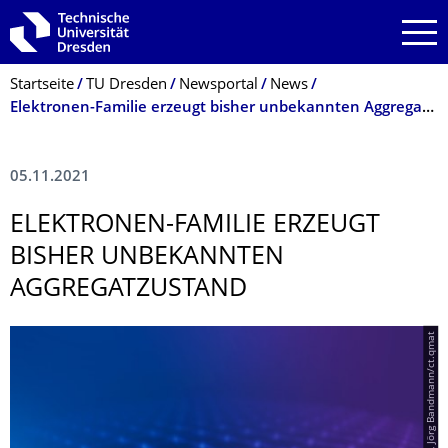
Zur Hauptnavigation springen
Zur Suche springen
Zum Inhalt springen
Breadcrumb-Menü
Startseite
TU Dresden
Newsportal
News
Elektronen-Familie erzeugt bisher unbekannten Aggregatzustand
05.11.2021
ELEKTRONEN-FAMILIE ERZEUGT
BISHER UNBEKANNTEN
AGGREGATZUSTAND
© Pixelwg, Jörg Bandmann/ct.qmat