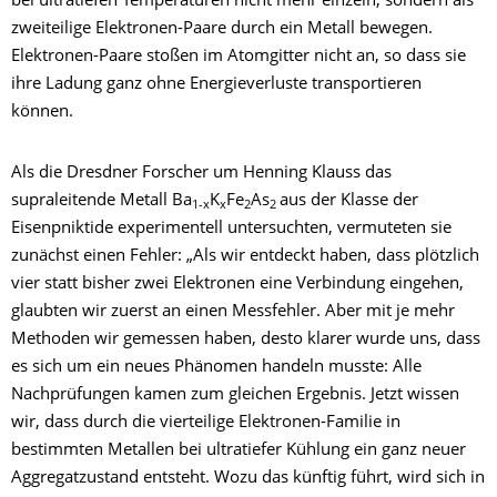
bei ultratiefen Temperaturen nicht mehr einzeln, sondern als
zweiteilige Elektronen-Paare durch ein Metall bewegen.
Elektronen-Paare stoßen im Atomgitter nicht an, so dass sie
ihre Ladung ganz ohne Energieverluste transportieren
können.
Als die Dresdner Forscher um Henning Klauss das
supraleitende Metall Ba
K
Fe
As
aus der Klasse der
1-x
x
2
2
Eisenpniktide experimentell untersuchten, vermuteten sie
zunächst einen Fehler: „Als wir entdeckt haben, dass plötzlich
vier statt bisher zwei Elektronen eine Verbindung eingehen,
glaubten wir zuerst an einen Messfehler. Aber mit je mehr
Methoden wir gemessen haben, desto klarer wurde uns, dass
es sich um ein neues Phänomen handeln musste: Alle
Nachprüfungen kamen zum gleichen Ergebnis. Jetzt wissen
wir, dass durch die vierteilige Elektronen-Familie in
bestimmten Metallen bei ultratiefer Kühlung ein ganz neuer
Aggregatzustand entsteht. Wozu das künftig führt, wird sich in