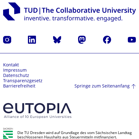
Instagram
LinkedIn
Bluesky
Mastodon
Facebook
Yout
Kontakt
Impressum
Datenschutz
Transparenzgesetz
Springe zum Seitenanfang
Barrierefreiheit
Die TU Dresden wird auf Grundlage des vom Sächsischen Landtag
beschlossenen Haushalts aus Steuermitteln mitfinanziert.