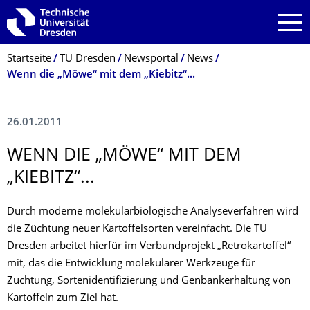
Zur Hauptnavigation springen
Zur Suche springen
Zum Inhalt springen
Breadcrumb-Menü
Startseite
TU Dresden
Newsportal
News
Wenn die „Möwe“ mit dem „Kiebitz“...
26.01.2011
WENN DIE „MÖWE“ MIT DEM
„KIEBITZ“...
Durch moderne molekularbiologische Analyseverfahren wird
die Züchtung neuer Kartoffelsorten vereinfacht. Die TU
Dresden arbeitet hierfür im Verbundprojekt „Retrokartoffel“
mit, das die Entwicklung molekularer Werkzeuge für
Züchtung, Sortenidentifizierung und Genbankerhaltung von
Kartoffeln zum Ziel hat.