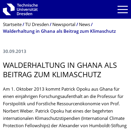
Zur Hauptnavigation springen
Zur Suche springen
Zum Inhalt springen
Breadcrumb-Menü
Startseite
TU Dresden
Newsportal
News
Walderhaltung in Ghana als Beitrag zum Klimaschutz
30.09.2013
WALDERHALTUNG IN GHANA ALS
BEITRAG ZUM KLIMASCHUTZ
Am 1. Oktober 2013 kommt Patrick Opoku aus Ghana für
einen einjährigen Forschungsaufenthalt an die Professur für
Forstpolitik und Forstliche Ressourcenökonomie von Prof.
Norbert Weber. Patrick Opoku hat eines der begehrten
internationalen Klimaschutzstipendien (International Climate
Protection Fellowships) der Alexander von Humboldt-Stiftung