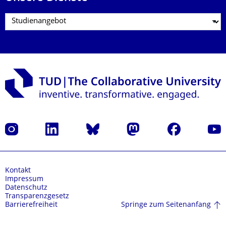
Instagram
LinkedIn
Bluesky
Mastodon
Facebook
Yout
Kontakt
Impressum
Datenschutz
Transparenzgesetz
Springe zum Seitenanfang
Barrierefreiheit