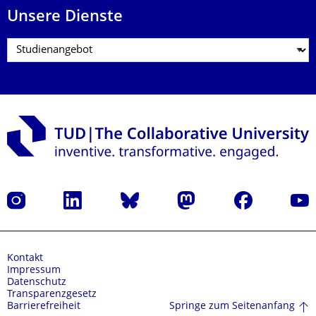
Unsere Dienste
Instagram
LinkedIn
Bluesky
Mastodon
Facebook
Yout
Kontakt
Impressum
Datenschutz
Transparenzgesetz
Springe zum Seitenanfang
Barrierefreiheit