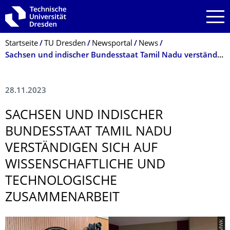
Zur Hauptnavigation springen
Zur Suche springen
Zum Inhalt springen
Breadcrumb-Menü
Startseite
TU Dresden
Newsportal
News
Sachsen und indischer Bundesstaat Tamil Nadu verständigen sich auf wissenschaftliche und technologische Zusammenarbeit
28.11.2023
SACHSEN UND INDISCHER
BUNDESSTAAT TAMIL NADU
VERSTÄNDIGEN SICH AUF
WISSENSCHAFTLI­CHE UND
TECHNOLOGISCHE
ZUSAMMENARBEIT
© SMWK