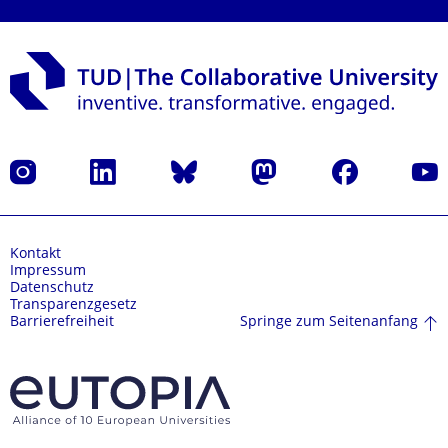
Instagram
LinkedIn
Bluesky
Mastodon
Facebook
Yout
Kontakt
Impressum
Datenschutz
Transparenzgesetz
Springe zum Seitenanfang
Barrierefreiheit