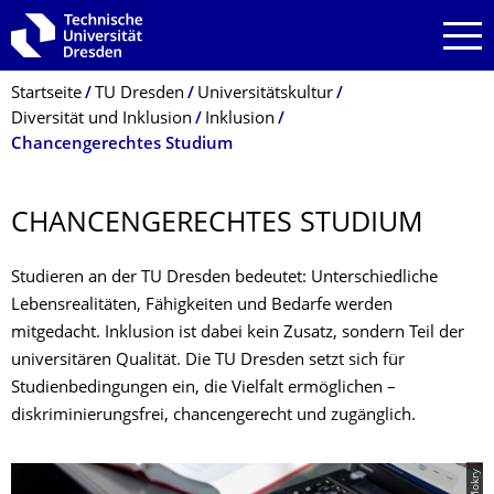
Zur Hauptnavigation springen
Zur Suche springen
Zum Inhalt springen
Breadcrumb-Menü
Startseite
TU Dresden
Universitätskultur
Diversität und Inklusion
Inklusion
Chancengerechtes Studium
CHANCENGERECH­TES STUDIUM
Studieren an der TU Dresden bedeutet: Unterschiedliche
Lebensrealitäten, Fähigkeiten und Bedarfe werden
mitgedacht. Inklusion ist dabei kein Zusatz, sondern Teil der
universitären Qualität. Die TU Dresden setzt sich für
Studienbedingungen ein, die Vielfalt ermöglichen –
diskriminierungsfrei, chancengerecht und zugänglich.