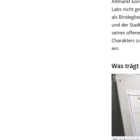
Altmarkt kon
Labs nicht g
als Bindegli
und der Stadt
seines offen
Charakters z
ein.
Was trägt 