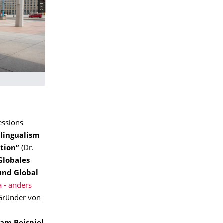
essions
lingualism
tion”
(Dr.
Globales
und Global
 - anders
 Gründer von