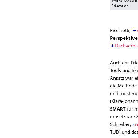
Workshop zum 
Education
Piccinotti,
Perspektive
Dachverban
Auch das Erl
Tools und Ski
Ansatz war e
die Methode
und musteru
(Klara-Johan
SMART
für m
umsetzbare Z
Schreiber,
r
TUD) und da