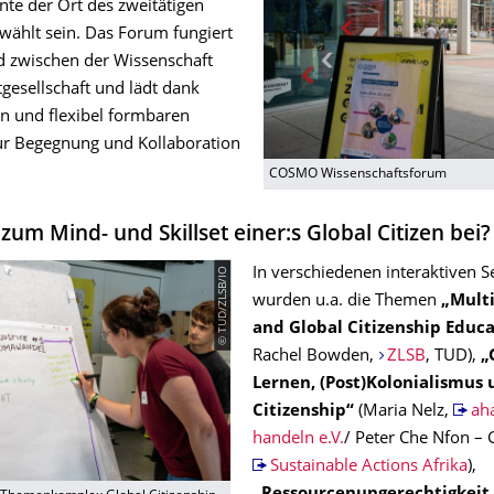
nte der Ort des zweitätigen
ewählt sein. Das Forum fungiert
ed zwischen der Wissenschaft
gesellschaft und lädt dank
en und flexibel formbaren
ur Begegnung und Kollaboration
COSMO Wissenschaftsforum
zum Mind- und Skillset einer:s Global Citizen bei?
© TUD/ZLSB/IO
In verschiedenen interaktiven S
wurden u.a. die Themen
„Multi
and Global Citizenship Educa
Rachel Bowden,
ZLSB
, TUD),
„
Lernen, (Post)Kolonialismus 
Citizenship“
(Maria Nelz,
aha
handeln e.V.
/ Peter Che Nfon –
Sustainable Actions Afrika
),