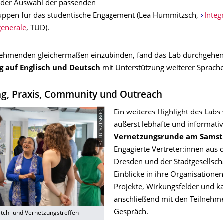
 der Auswahl der passenden
uppen für das studentische Engagement (Lea Hummitzsch,
Integr
generale
, TUD).
nehmenden gleichermaßen einzubinden, fand das Lab durchgehe
g auf Englisch und Deutsch
mit Unterstützung weiterer Sprache
g, Praxis, Community und Outreach
© TUD/ZLSB/IO
Ein weiteres Highlight des Labs
äußerst lebhafte und informati
Vernetzungsrunde am Samst
Engagierte Vertreter:innen aus 
Dresden und der Stadtgesellsch
Einblicke in ihre Organisationen,
Projekte, Wirkungsfelder und 
anschließend mit den Teilnehm
Gespräch.
itch- und Vernetzungstreffen