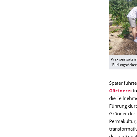
Praxiseinsatz 
"BildungsAcker
Später führte
Gärtnerei
i
die Teilnehm
Führung durc
Gründer der G
Permakultur,
transformati