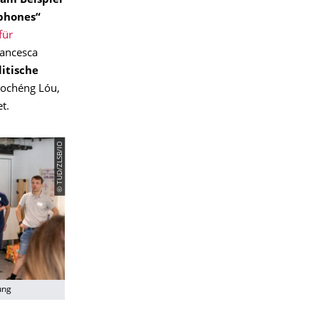
am Beispiel
phones“
für
rancesca
itische
ochéng Lóu,
t.
© TUD/ZLSB/IO
ung