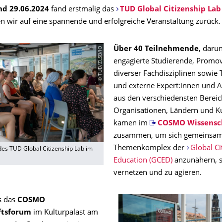
nd 29.06.2024
fand erstmalig das
TUD Global Citizenship Lab
en wir auf eine spannende und erfolgreiche Veranstaltung zurück.
© TUD/ZLSB/IO
Über 40 Teilnehmende
, daru
engagierte Studierende, Promo
diverser Fachdisziplinen sowie
und externe Expert:innen und A
aus den verschiedensten Bereic
Organisationen, Ländern und Ku
kamen im
COSMO Wissensc
zusammen, um sich gemeinsa
Themenkomplex der
Global Ci
es TUD Global Citizenship Lab im
Education (GCED)
anzunähern, s
vernetzen und zu agieren.
s das
COSMO
ftsforum
im Kulturpalast am