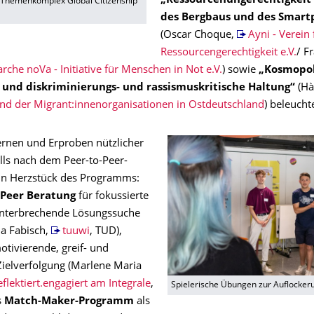
„Ressourcenungerechtigkeit 
Themenkomplex Global Citizenship
des Bergbaus und des Smart
(Oscar Choque,
Ayni - Verein 
Ressourcengerechtigkeit e.V.
/ F
arche noVa - Initiative für Menschen in Not e.V.
) sowie
„Kosmopol
 und diskriminierungs- und rassismuskritische Haltung“
(Hà
d der Migrant:innenorganisationen in Ostdeutschland
) beleuchte
ernen und Erproben nützlicher
lls nach dem Peer-to-Peer-
in Herzstück des Programms:
Peer Beratung
für fokussierte
nterbrechende Lösungssuche
na Fabisch,
tuuwi
, TUD),
otivierende, greif- und
ielverfolgung (Marlene Maria
eflektiert.engagiert am Integrale
,
Spielerische Übungen zur Auflocker
s
Match-Maker-Programm
als