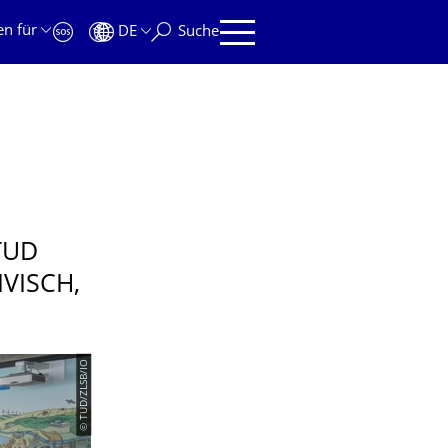
en für
DE
Suche
UD G
ISCH, E
© TUD/ZLSB/IO