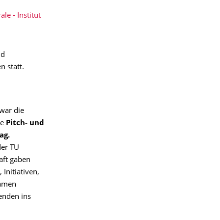
ale - Institut
nd
n statt.
 war die
ve
Pitch- und
ag.
der TU
aft gaben
 Initiativen,
kamen
enden ins