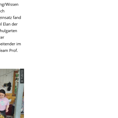
ng/Wissen
ich
einsatz fand
l Elan der
hulgarten
ter
beitender im
(Team Prof.
© TUD/IO