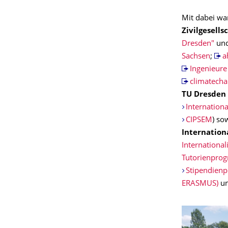
Mit dabei wa
Zivilgesells
Dresden"
un
Sachsen
;
a
Ingenieur
climatecha
TU Dresden
Internation
CIPSEM
) so
Internation
International
Tutorienpro
Stipendienp
ERASMUS)
u