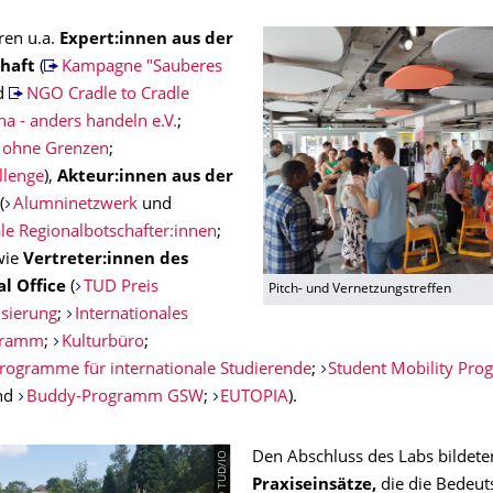
ren u.a.
Expert:innen aus der
chaft
(
Kampagne "Sauberes
d
NGO Cradle to Cradle
ha - anders handeln e.V.
;
e ohne Grenzen
;
llenge
),
Akteur:innen aus der
(
Alumninetzwerk
und
ale Regionalbotschafter:innen
;
wie
Vertreter:innen des
al Office
(
TUD Preis
Pitch- und Vernetzungstreffen
isierung
;
Internationales
gramm
;
Kulturbüro
;
rogramme für internationale Studierende
;
Student Mobility Pro
nd
Buddy-Programm GSW
;
EUTOPIA
).
© TUD/IO
Den Abschluss des Labs bildet
Praxiseinsätze,
die die Bedeut