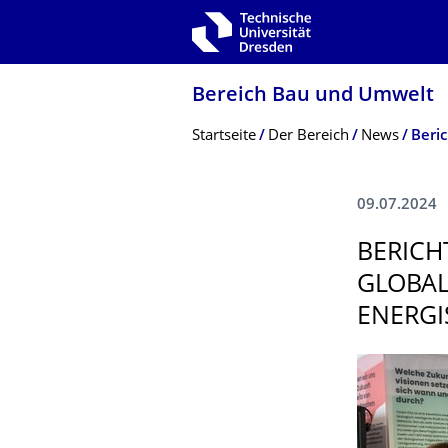
Zur Hauptnavigation springen
Zur Suche springen
Zum Inhalt springen
Bereich Bau und Umwelt
Breadcrumb-Menü
Startseite
Der Bereich
News
09.07.2024
BERICHT
LOBAL C
NERGIS