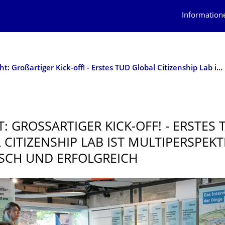
Information
Bericht: Großartiger Kick-off! - Erstes TUD Global Citizenship Lab ist multiperspektivisch, energisch und erfolgreich
: GROSSARTIGER KICK-OFF! - ERSTES T
ITIZENSHIP LAB IST MULTIPERSPEKTI­V
CH UND ERFOLGREICH