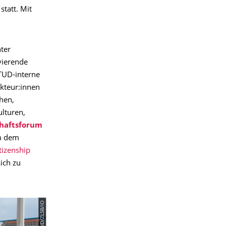
statt. Mit
nter
vierende
 TUD-interne
kteur:innen
hen,
lturen,
haftsforum
m dem
tizenship
ich zu
© TUD/ZLSB/IO