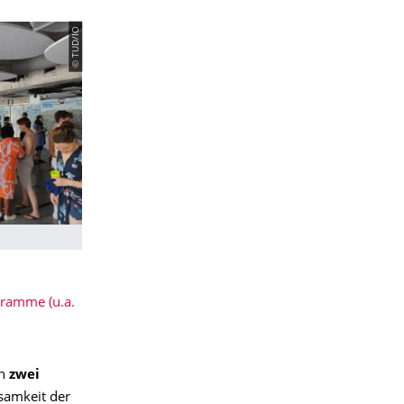
© TUD/IO
gramme (u.a.
en
zwei
samkeit der