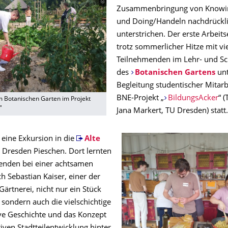
Zusammenbringung von Knowi
und Doing/Handeln nachdrückl
unterstrichen.
Der erste Arbeits
trotz sommerlicher Hitze mit vie
Teilnehmenden im Lehr- und Sc
des
Botanischen Gartens
un
Begleitung studentischer Mitar
BNE-Projekt „
BildungsAcker
“ 
im Botanischen Garten im Projekt
"
Jana Markert, TU Dresden) statt.
 eine Exkursion in die
Alte
n Dresden Pieschen. Dort lernten
enden bei einer achtsamen
h Sebastian Kaiser, einer der
ärtnerei, nicht nur ein Stück
 sondern auch die vielschichtige
ve Geschichte und das Konzept