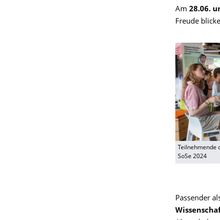
Am
28.06. u
Freude blick
Teilnehmende d
SoSe 2024
Passender al
Wissenscha