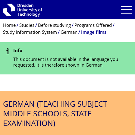
Skip to main navigation
Skip to search
Skip to content
Breadcrumb Menu
Home
Studies
Before studying
Programs Offered
Study Information System
German
Image films
Status Message
Info
This document is not available in the language you
requested. It is therefore shown in German.
GERMAN (TEACHING SUBJECT
MIDDLE SCHOOLS, STATE
EXAMINATION)