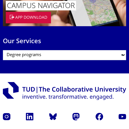
CAMPUS NAVIGATOR
APP DOWNLOAD
Our Services
Instagram
LinkedIn
Bluesky
Mastodon
Facebook
YouT