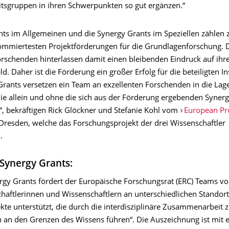
eitsgruppen in ihren Schwerpunkten so gut ergänzen.“
nts im Allgemeinen und die Synergy Grants im Speziellen zählen 
ommiertesten Projektförderungen für die Grundlagenforschung. 
Forschenden hinterlassen damit einen bleibenden Eindruck auf ihr
d. Daher ist die Förderung ein großer Erfolg für die beteiligten In
Grants versetzen ein Team an exzellenten Forschenden in die La
ie allein und ohne die sich aus der Förderung ergebenden Syner
“, bekräftigen Rick Glöckner und Stefanie Kohl vom
European Pro
Dresden, welche das Forschungsprojekt der drei Wissenschaftler
.
Synergy Grants:
rgy Grants fördert der Europäische Forschungsrat (ERC) Teams vo
chaftlerinnen und Wissenschaftlern an unterschiedlichen Standor
kte unterstützt, die durch die interdisziplinäre Zusammenarbeit 
n an den Grenzen des Wissens führen“. Die Auszeichnung ist mit e