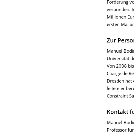
Förderung vo
verbunden. I
Millionen Eu
ersten Mal an
Zur Perso
Manuel Bodir
Universität d
Von 2008 bis
Chargé de Re
Dresden hat 
leitete er b
Constraint Sa
Kontakt fü
Manuel Bodi
Professor fü