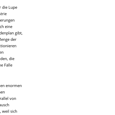
r die Lupe
trie
rderungen
ich eine
denplan gibt,
Menge der
ktionieren
en
nden, die
e Fälle
inen enormen
hen
rallel von
ausch
 weil sich