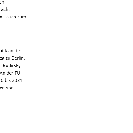
en
 acht
amit auch zum
atik an der
t zu Berlin.
l Bodirsky
 An der TU
16 bis 2021
gen von