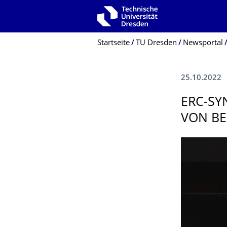
Zur Hauptnavigation springen
Zur Suche springen
Zum Inhalt springen
Breadcrumb-Menü
Startseite
TU Dresden
Newsportal
25.10.2022
ERC-SY
VON B