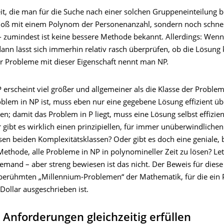
it, die man für die Suche nach einer solchen Gruppeneinteilung b
 bloß mit einem Polynom der Personenanzahl, sondern noch schnel
 - zumindest ist keine bessere Methode bekannt. Allerdings: Wen
ann lässt sich immerhin relativ rasch überprüfen, ob die Lösung k
er Probleme mit dieser Eigenschaft nennt man NP.
 erscheint viel größer und allgemeiner als die Klasse der Problem
oblem in NP ist, muss eben nur eine gegebene Lösung eﬃzient üb
n; damit das Problem in P liegt, muss eine Lösung selbst eﬃzie
 gibt es wirklich einen prinzipiellen, für immer unüberwindliche
sen beiden Komplexitätsklassen? Oder gibt es doch eine geniale, 
ethode, alle Probleme in NP in polynomineller Zeit zu lösen? Let
emand – aber streng bewiesen ist das nicht. Der Beweis für dies
 berühmten „Millennium-Problemen“ der Mathematik, für die ein 
 Dollar ausgeschrieben ist.
Anforderungen gleichzeitig erfüllen