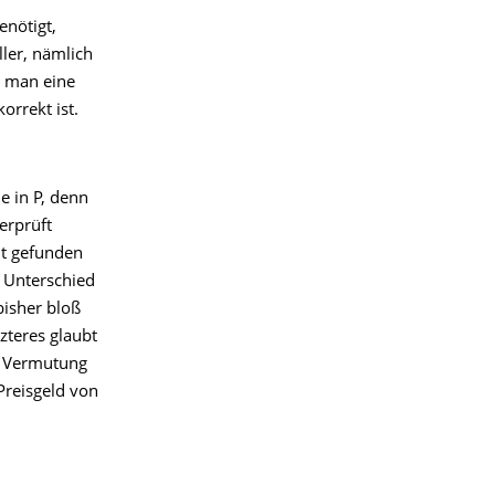
enötigt,
ler, nämlich
n man eine
orrekt ist.
e in P, denn
erprüft
nt gefunden
n Unterschied
bisher bloß
zteres glaubt
e Vermutung
Preisgeld von