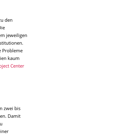
zu den
Die
em jeweiligen
stitutionen.
ge Probleme
gien kaum
ject Center
n zwei bis
ten. Damit
zu
iner