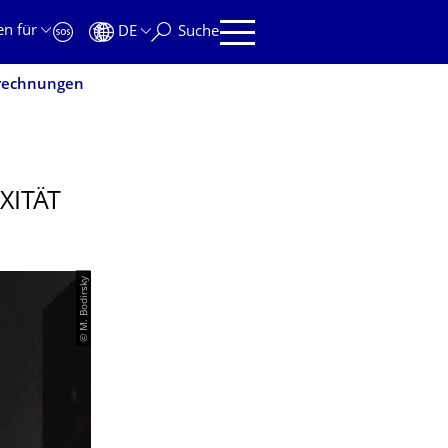
en für
DE
Suche
erechnungen
XITÄT
© M. Bodirsky