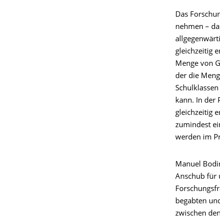
Das Forschun
nehmen – das
allgegenwärt
gleichzeitig 
Menge von Gle
der die Meng
Schulklassen
kann. In der
gleichzeitig 
zumindest ein
werden im Pr
Manuel Bodir
Anschub für 
Forschungsfra
begabten und
zwischen den