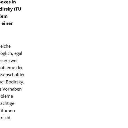
oxes in
dirsky (TU
 dem
 einer
Welche
glich, egal
eser zwei
robleme der
senschaftler
el Bodirsky,
as Vorhaben
robleme
mächtige
orithmen
 nicht