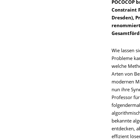
POCOCOP bri
Constraint 
Dresden), Pr
renommierte
Gesamtförde
Wie lassen s
Probleme kan
welche Metho
Arten von Be
modernen Ma
nun ihre Syn
Professor fü
folgendermaß
algorithmisc
bekannte alg
entdecken, a
effizient löse