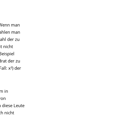
: Wenn man
Zahlen man
ahl der zu
t nicht
eispiel
rat der zu
ll: x²) der
m in
von
 diese Leute
ch nicht