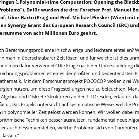
ngen („Polynomial-time Computation: Opening the Blackb
Problems“). Dafür wurden die drei Forscher Prof. Manuel Bo
of. Libor Barto (Prag) und Prof. Michael Pinsker (Wien) mit
n Synergy Grant des European Research Council (ERC) und
rsumme von acht Millionen Euro geehrt.
ich Berechnungsprobleme in schwierige und leichtere einteilen? 
n man in überschaubarer Zeit lösen, und für welche ist dies unmö
de man dafür verwendet? Die Frage nach der Unterscheidung di
rechnungsproblemen ist eines der größten und bedeutendsten P
thematik. Mit dem Forschungsprojekt POCOCOP wollen drei Wis
ergien nutzen, um diese Fragestellungen neu zu beleuchten. Manu
r Algebra und Diskrete Strukturen an der TU Dresden, erläutert d
en: „Das Projekt untersucht auf systematische Weise, welche P
h in polynomieller Zeit gelöst werden können. Wir wollen dabei 
orithmische Techniken besser ausnutzen, fundamental neue Alg
ber auch besser verstehen, welche Probleme sich von Computern
n lassen.“