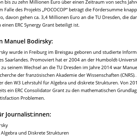
n bis zu zehn Millionen Euro über einen Zeitraum von sechs Jahr
m Falle des Projekts „POCOCOP“ beträgt die Fördersumme knapp
ro, davon gehen ca. 3,4 Millionen Euro an die TU Dresden, die d
 einen ERC Synergy Grant beteiligt ist.
n Manuel Bodirsky:
sky wurde in Freiburg im Breisgau geboren und studierte Inform
es Saarlandes. Promoviert hat er 2004 an der Humboldt-Universitä
 zu seinem Wechsel an die TU Dresden im Jahre 2014 war Manue
cherche der französischen Akademie der Wissenschaften (CNRS).
er den W3 Lehrstuhl für Algebra und diskrete Strukturen. Von 20
ereits ein ERC Consolidator Grant zu den mathematischen Grundla
tisfaction Problemen.
r Journalist:innen:
rsky
r Algebra und Diskrete Strukturen