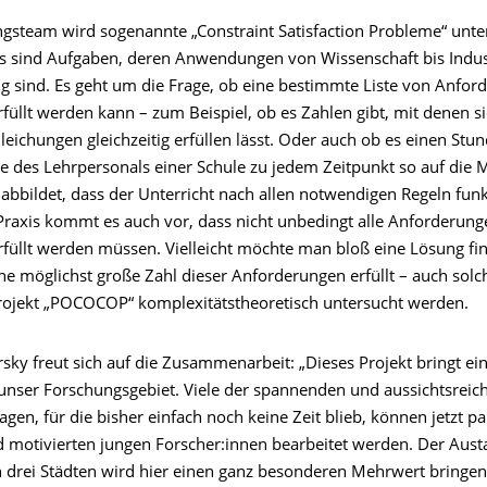
gsteam wird sogenannte „Constraint Satisfaction Probleme“ unte
 sind Aufgaben, deren Anwendungen von Wissenschaft bis Indus
ig sind. Es geht um die Frage, ob eine bestimmte Liste von Anfo
erfüllt werden kann – zum Beispiel, ob es Zahlen gibt, mit denen s
ichungen gleichzeitig erfüllen lässt. Oder auch ob es einen Stun
e des Lehrpersonals einer Schule zu jedem Zeitpunkt so auf die 
 abbildet, dass der Unterricht nach allen notwendigen Regeln fun
 Praxis kommt es auch vor, dass nicht unbedingt alle Anforderung
erfüllt werden müssen. Vielleicht möchte man bloß eine Lösung fi
e möglichst große Zahl dieser Anforderungen erfüllt – auch solch
ojekt „POCOCOP“ komplexitätstheoretisch untersucht werden.
sky freut sich auf die Zusammenarbeit: „Dieses Projekt bringt e
unser Forschungsgebiet. Viele der spannenden und aussichtsreic
gen, für die bisher einfach noch keine Zeit blieb, können jetzt pa
 motivierten jungen Forscher:innen bearbeitet werden. Der Aust
 drei Städten wird hier einen ganz besonderen Mehrwert bringen,