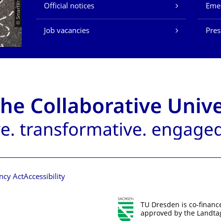
Official notices
Eme
Job vacancies
Pres
ncy Act
Accessibility
TU Dresden is co-financ
approved by the Landtag