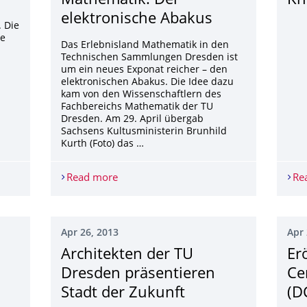
Mathematik: Der
Kn
elektronische Abakus
. Die
le
Das Erlebnisland Mathematik in den
Technischen Sammlungen Dresden ist
um ein neues Exponat reicher – den
elektronischen Abakus. Die Idee dazu
kam von den Wissenschaftlern des
Fachbereichs Mathematik der TU
Dresden. Am 29. April übergab
Sachsens Kultusministerin Brunhild
Kurth (Foto) das …
U Dresden
Read more
Neu im Erlebnisland Mathematik: Der e
Re
Apr 26, 2013
Apr 
Architekten der TU
Er
Dresden präsentieren
Ce
Stadt der Zukunft
(D