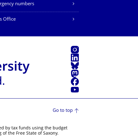
rgency numbers
s Office
Instagram
LinkedIn
Bluesky
Mastodon
Facebook
YouTube
Go to top
ed by tax funds using the budget
 of the Free State of Saxony.