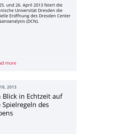
5. und 26. April 2013 feiert die
nische Universität Dresden die
zielle Eröffnung des Dresden Center
Nanoanalysis (DCN).
n Stadt der Zukunft
ad more
Eröffnung des Dresden Center for Nanoanalysis (DCN)
18, 2013
 Blick in Echtzeit auf
e Spielregeln des
bens