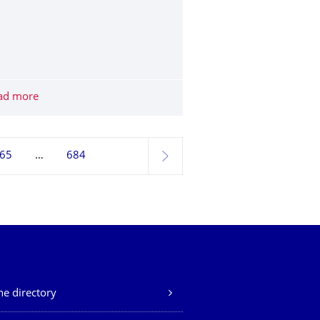
ad more
Ein Blick in Echtzeit auf die Spielregeln des Lebens
65
684
next
e directory