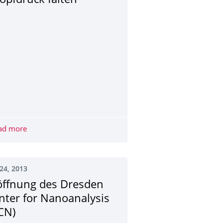
opfdruck falten
lektronische Abakus
ad more
Großhirnrinde auf Knopfdruck falten
24, 2013
öffnung des Dresden
nter for Nanoanalysis
CN)