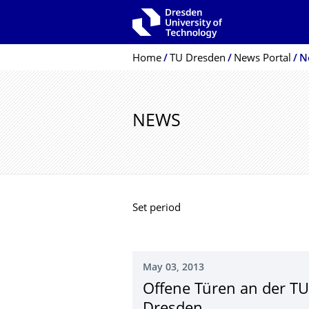
Skip to main navigation
Skip to search
Skip to content
Breadcrumb Menu
Home
TU Dresden
News Portal
N
NEWS
Set period
May 03, 2013
Offene Türen an der TU