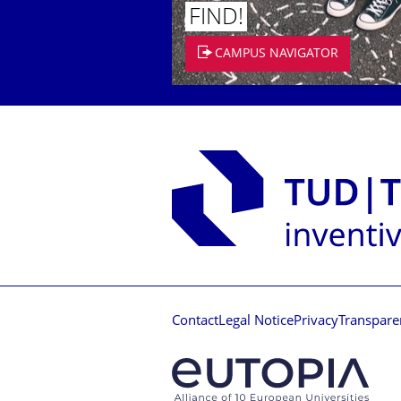
FIND!
CAMPUS NAVIGATOR
Contact
Legal Notice
Privacy
Transpare