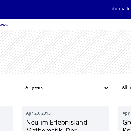
Informatio
ews
Select year
Selec
Apr 29, 2013
Apr 
Neu im Erlebnisland
Gr