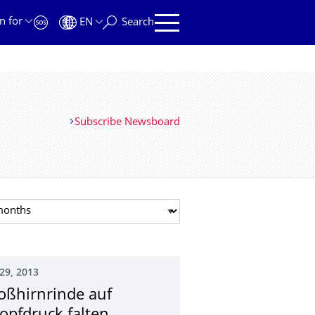
n for
EN
Search
Subscribe Newsboard
t month
29, 2013
oßhirnrinde auf