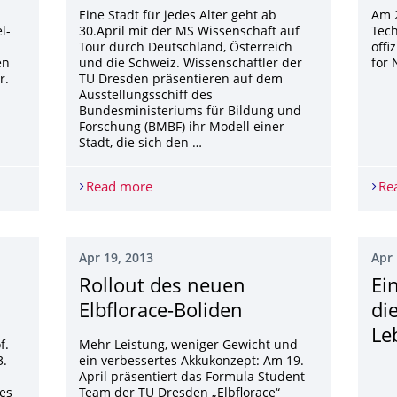
Eine Stadt für jedes Alter geht ab
Am 2
l-
30.April mit der MS Wissenschaft auf
Tech
Tour durch Deutschland, Österreich
offi
en
und die Schweiz. Wissenschaftler der
for 
r.
TU Dresden präsentieren auf dem
Ausstellungsschiff des
Bundesministeriums für Bildung und
Forschung (BMBF) ihr Modell einer
Stadt, die sich den …
r-Hempel-Baus abgeschlossen
Read more
Architekten der TU Dresden präsentiere
Re
Apr 19, 2013
Apr 
Rollout des neuen
Ein
Elbflorace-Boliden
di
Le
f.
Mehr Leistung, weniger Gewicht und
3.
ein verbessertes Akkukonzept: Am 19.
April präsentiert das Formula Student
des
Team der TU Dresden „Elbflorace“