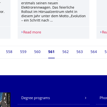
r
erstmals seinen neuen
Elektrorennwagen. Das feierliche
or.
Rollout im Hörsaalzentrum steht in
diesem Jahr unter dem Motto „Evolution
– ein Schritt nach …
uckerei
Read more
Rollout des neuen Elbflorace-Boliden
Re
558
559
560
Currently on page 561
561
562
563
564
5
Our Services
© Smarterpix / tomert
Degree programs
Phon