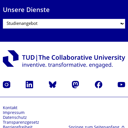
Unsere Dienste
Instagram
LinkedIn
Bluesky
Mastodon
Facebook
Yout
Kontakt
Impressum
Datenschutz
Transparenzgesetz
Springe zum Seitenanfang
Barrierefreiheit