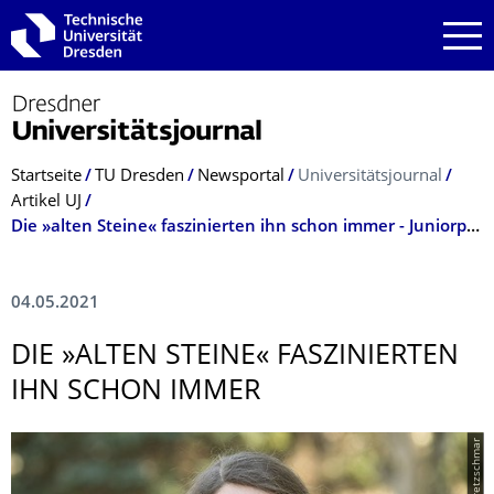
Zur Hauptnavigation springen
Zur Suche springen
Zum Inhalt springen
Breadcrumb-Menü
Startseite
TU Dresden
Newsportal
Universitätsjournal
Artikel UJ
Die »alten Steine« faszinierten ihn schon immer - Juniorprofessor Dr. Mario Baumann
04.05.2021
DIE »ALTEN STEINE« FASZINIERTEN
IHN SCHON IMMER
© TUD/Kretzschmar