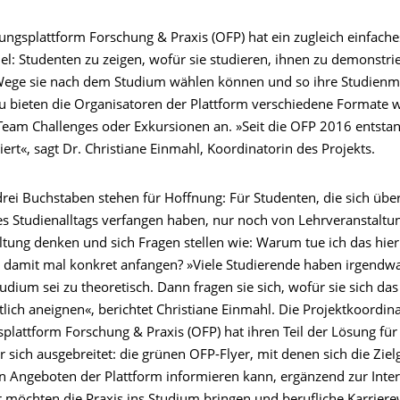
rungsplattform Forschung & Praxis (OFP) hat ein zugleich einfach
el: Studenten zu zeigen, wofür sie studieren, ihnen zu demonstri
Wege sie nach dem Studium wählen können und so ihre Studienmo
zu bieten die Organisatoren der Plattform verschiedene Formate 
eam Challenges oder Exkursionen an. »Seit die OFP 2016 entstand
liert«, sagt Dr. Christiane Einmahl, Koordinatorin des Projekts.
rei Buchstaben stehen für Hoffnung: Für Studenten, die sich über
des Studienalltags verfangen haben, nur noch von Lehrveranstaltu
ltung denken und sich Fragen stellen wie: Warum tue ich das hie
 damit mal konkret anfangen? »Viele Studierende haben irgendw
tudium sei zu theoretisch. Dann fragen sie sich, wofür sie sich da
lich aneignen«, berichtet Christiane Einmahl. Die Projektkoordina
plattform Forschung & Praxis (OFP) hat ihren Teil der Lösung für
r sich ausgebreitet: die grünen OFP-Flyer, mit denen sich die Zi
en Angeboten der Plattform informieren kann, ergänzend zur Inte