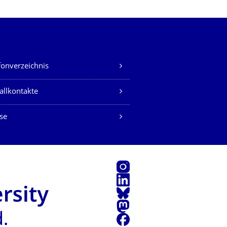
fonverzeichnis
allkontakte
se
Instagram
LinkedIn
Bluesky
Mastodon
Facebook