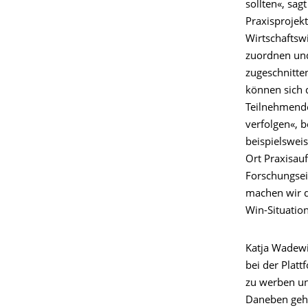
sollten«, sag
Praxisprojek
Wirtschaftswi
zuordnen und
zugeschnitten
können sich 
Teilnehmende
verfolgen«, 
beispielswei
Ort Praxisau
Forschungsei
machen wir di
Win-Situation
Katja Wadewi
bei der Platt
zu werben un
Daneben gehör