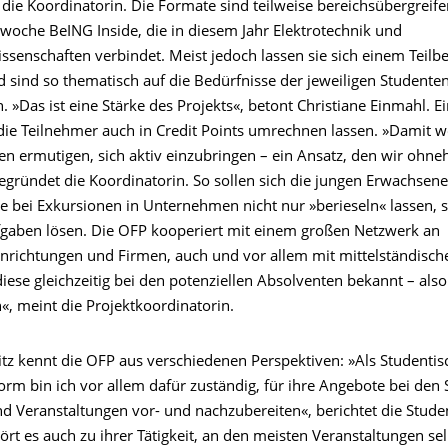
t die Koordinatorin. Die Formate sind teilweise bereichsübergreife
twoche BeING Inside, die in diesem Jahr Elektrotechnik und
ssenschaften verbindet. Meist jedoch lassen sie sich einem Teilb
 sind so thematisch auf die Bedürfnisse der jeweiligen Studente
. »Das ist eine Stärke des Projekts«, betont Christiane Einmahl. 
die Teilnehmer auch in Credit Points umrechnen lassen. »Damit wo
n ermutigen, sich aktiv einzubringen – ein Ansatz, den wir ohne
begründet die Koordinatorin. So sollen sich die jungen Erwachsen
se bei Exkursionen in Unternehmen nicht nur »berieseln« lassen, 
fgaben lösen. Die OFP kooperiert mit einem großen Netzwerk an
nrichtungen und Firmen, auch und vor allem mit mittelständisch
ese gleichzeitig bei den potenziellen Absolventen bekannt – also
«, meint die Projektkoordinatorin.
tz kennt die OFP aus verschiedenen Perspektiven: »Als Studentisc
form bin ich vor allem dafür zuständig, für ihre Angebote bei den
d Veranstaltungen vor- und nachzubereiten«, berichtet die Studen
t es auch zu ihrer Tätigkeit, an den meisten Veranstaltungen sel