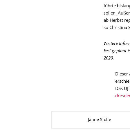
führte bislan
sollen. Außer
ab Herbst re
so Christina 
Weitere Info
Fest geplant 
2020.
Dieser 
erschie
Das UJ 
Zu dieser Seite
Janne Stolte