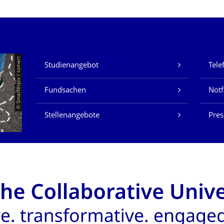
Unsere Dienste
© Smarterpix / tomert
Studienangebot
Tele
Fundsachen
Notf
Stellenangebote
Pres