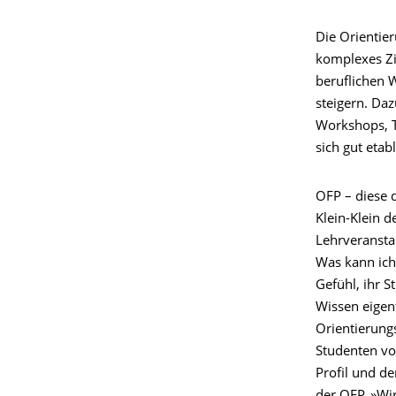
Die Orientie
komplexes Zi
beruflichen 
steigern. Da
Workshops, T
sich gut etab
OFP – diese d
Klein-Klein 
Lehrveransta
Was kann ich
Gefühl, ihr S
Wissen eigent
Orientierungs
Studenten vo
Profil und d