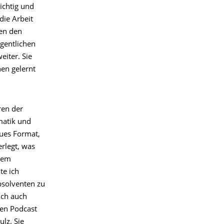
ichtig und
 die Arbeit
hen den
gentlichen
eiter. Sie
nen gelernt
ren der
matik und
eues Format,
rlegt, was
inem
te ich
Absolventen zu
ich auch
nen Podcast
ulz. Sie