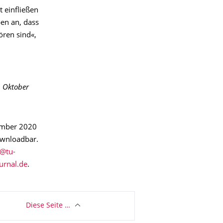
t einfließen
ben an, dass
ren sind«,
. Oktober
tember 2020
ownloadbar.
urnal.de
.
Diese Seite …