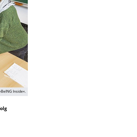
»BeING Inside«.
olg