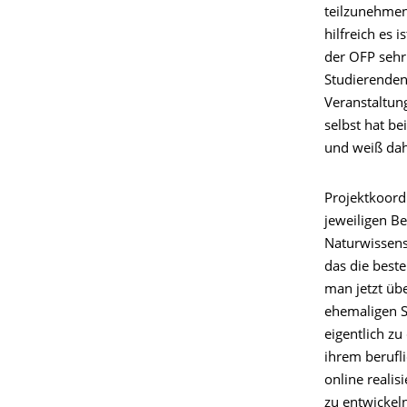
teilzunehmen
hilfreich es 
der OFP sehr
Studierenden
Veranstaltun
selbst hat b
und weiß dahe
Projektkoord
jeweiligen B
Naturwissens
das die best
man jetzt üb
ehemaligen St
eigentlich zu
ihrem berufli
online reali
zu entwickeln