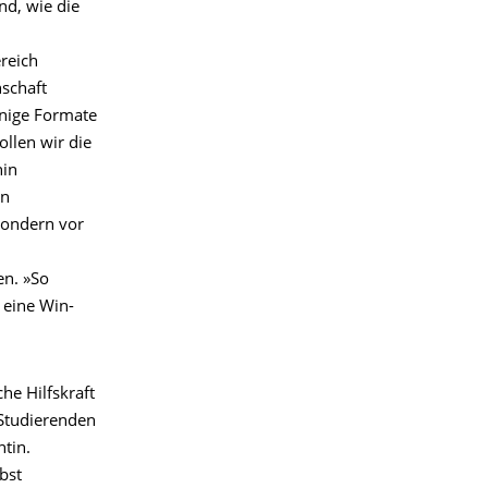
nd, wie die
ereich
nschaft
Einige Formate
llen wir die
hin
en
sondern vor
en. »So
 eine Win-
he Hilfskraft
 Studierenden
tin.
bst