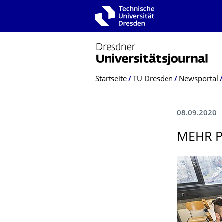
Zur Hauptnavigation springen
Zur Suche springen
Zum Inhalt springen
Breadcrumb-Menü
Startseite
TU Dresden
Newsportal
08.09.2020
MEHR P