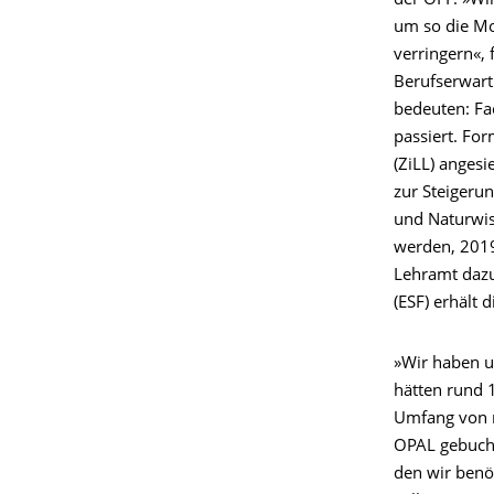
der OFP. »Wi
um so die Mo
verringern«,
Berufserwartu
bedeuten: Fa
passiert. For
(ZiLL) anges
zur Steigeru
und Naturwis
werden, 2019
Lehramt dazu
(ESF) erhält 
»Wir haben un
hätten rund 
Umfang von m
OPAL gebucht
den wir benö