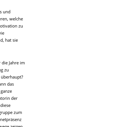
es und
eren, welche
tivation zu
wie
, hat sie
 die Jahre im
ng zu
r überhaupt?
ann das
s ganze
torin der
 diese
elgruppe zum
rnetpräsenz