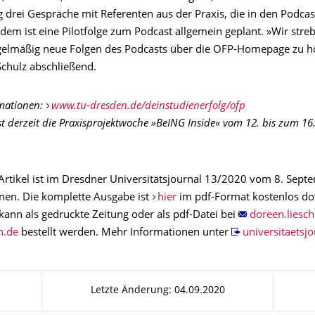
g drei Gespräche mit Referenten aus der Praxis, die in den Podcas
dem ist eine Pilotfolge zum Podcast allgemein geplant. »Wir stre
gelmäßig neue Folgen des Podcasts über die OFP-Homepage zu hö
Schulz abschließend.
rmationen:
www.tu-dresden.de/deinstudienerfolg/ofp
ist derzeit die Praxisprojektwoche »BeING Inside« vom 12. bis zum 16
Artikel ist im Dresdner Universitätsjournal 13/2020 vom 8. Sep
nen. Die komplette Ausgabe ist
hier
im pdf-Format kostenlos d
kann als gedruckte Zeitung oder als pdf-Datei bei
bestellt werden. Mehr Informationen unter
universitaetsjo
Letzte Änderung: 04.09.2020