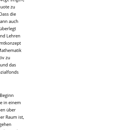
wege zeigen,
quote zu
Dass die
kann auch
überlegt
 und Lehren
samtkonzept
 Mathematik
iv zu
 und das
zialfonds
 Beginn
te in einem
nen über
er Raum ist,
ngehen