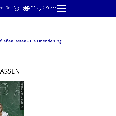
en für
DE
Suche
Mehr Praxis in das Studium einfließen lassen - Die Orientierungsplattform Forschung & Praxis
ASSEN
© Crispin-Iven Mokry