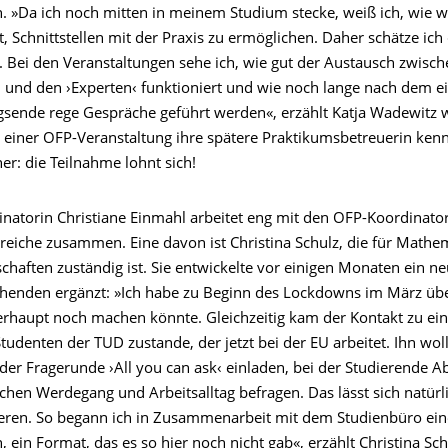
. »Da ich noch mitten in meinem Studium stecke, weiß ich, wie w
ist, Schnittstellen mit der Praxis zu ermöglichen. Daher schätze ich
. Bei den Veranstaltungen sehe ich, wie gut der Austausch zwisc
 und den ›Experten‹ funktioniert und wie noch lange nach dem ei
gsende rege Gespräche geführt werden«, erzählt Katja Wadewitz w
ei einer OFP-Veranstaltung ihre spätere Praktikumsbetreuerin ken
r: die Teilnahme lohnt sich!
inatorin Christiane Einmahl arbeitet eng mit den OFP-Koordinato
ereiche zusammen. Eine davon ist Christina Schulz, die für Mathe
chaften zuständig ist. Sie entwickelte vor einigen Monaten ein n
ehenden ergänzt: »Ich habe zu Beginn des Lockdowns im März übe
erhaupt noch machen könnte. Gleichzeitig kam der Kontakt zu e
udenten der TUD zustande, der jetzt bei der EU arbeitet. Ihn woll
 der Fragerunde ›All you can ask‹ einladen, bei der Studierende 
chen Werdegang und Arbeitsalltag befragen. Das lässt sich natürl
sieren. So begann ich in Zusammenarbeit mit dem Studienbüro ei
, ein Format, das es so hier noch nicht gab«, erzählt Christina Sch