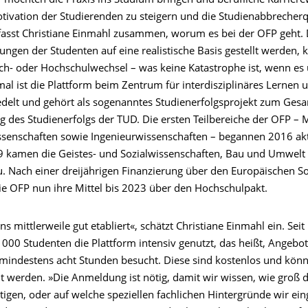
r möchten die Praxis ins Studium bringen und berufliche Karriere
tivation der Studierenden zu steigern und die Studienabbrecher
 fasst Christiane Einmahl zusammen, worum es bei der OFP geht. 
ngen der Studenten auf eine realistische Basis gestellt werden, 
ch- oder Hochschulwechsel – was keine Katastrophe ist, wenn es 
mal ist die Plattform beim Zentrum für interdisziplinäres Lernen
iedelt und gehört als sogenanntes Studienerfolgsprojekt zum Ge
ng des Studienerfolgs der TUD. Die ersten Teilbereiche der OFP –
senschaften sowie Ingenieurwissenschaften – begannen 2016 akt
 kamen die Geistes- und Sozialwissenschaften, Bau und Umwelt
. Nach einer dreijährigen Finanzierung über den Europäischen So
die OFP nun ihre Mittel bis 2023 über den Hochschulpakt.
s mittlerweile gut etabliert«, schätzt Christiane Einmahl ein. Seit
1000 Studenten die Plattform intensiv genutzt, das heißt, Angebo
indestens acht Stunden besucht. Diese sind kostenlos und kön
 werden. »Die Anmeldung ist nötig, damit wir wissen, wie groß d
tigen, oder auf welche speziellen fachlichen Hintergründe wir ei