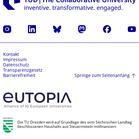
Instagram
LinkedIn
Bluesky
Mastodon
Facebook
Yout
Kontakt
Impressum
Datenschutz
Transparenzgesetz
Springe zum Seitenanfang
Barrierefreiheit
Die TU Dresden wird auf Grundlage des vom Sächsischen Landtag
beschlossenen Haushalts aus Steuermitteln mitfinanziert.