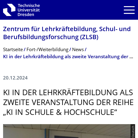
Zur Hauptnavigation springen
Zur Suche springen
Zum Inhalt springen
Zentrum für Lehrkräftebildung, Schul- und
Berufsbildungsfor­schung (ZLSB)
Breadcrumb-Menü
Startseite
Fort-/Weiter­bildung
News
KI in der Lehrkräftebildung als zweite Veranstaltung der Reihe „KI in Schule & Hochschule“
20.12.2024
KI IN DER LEHRKRÄFTEBIL­DUNG ALS
ZWEITE VERANSTALTUNG DER REIHE
„KI IN SCHULE & HOCHSCHULE“
© BQL Deutsch