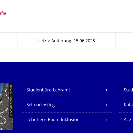
afie
Letzte Änderung: 15.06.2023
Unsere Dienste
© Smarterpix / tomert
Studienbüro Lehramt
Stud
Seiteneinstieg
Kata
Lehr-Lern-Raum Inklusion
A–Z