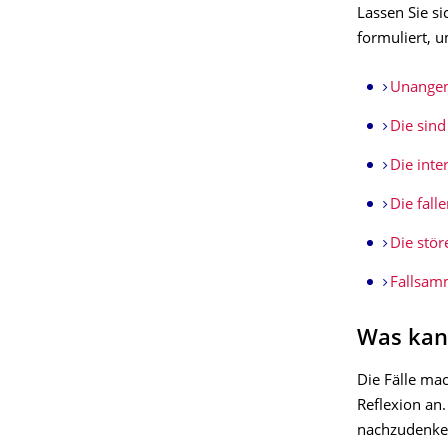
Lassen Sie s
formuliert, 
Unangen
Die sind
Die inter
Die fall
Die stör
Fallsam
Was kan
Die Fälle ma
Reflexion an
nachzudenke