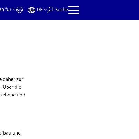
en für
DE
Suche
e daher zur
. Über die
onsebene und
ufbau und