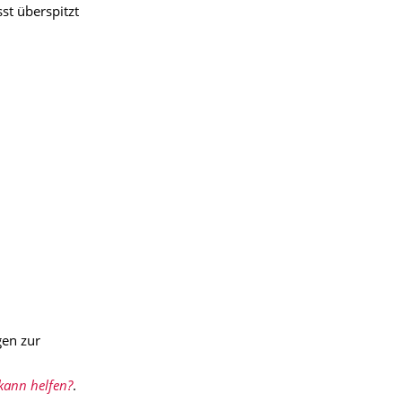
st überspitzt
gen zur
kann helfen?
.