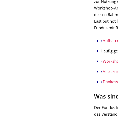
zur Nutzung 
Workshop-Ang
dessen Rahme
Last but not 
Fundus mit Ra
Aufbau 
Häufig ges
Worksh
Alles zu
Dankess
Was sin
Der Fundus I
das Verständ