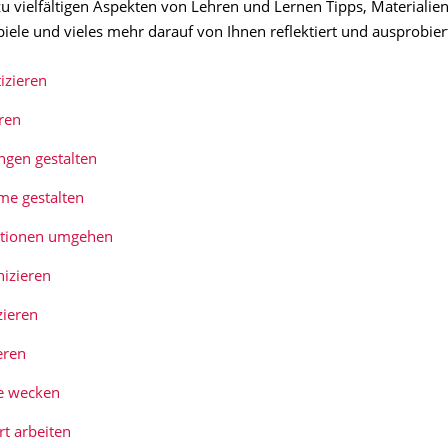
zu vielfältigen Aspekten von Lehren und Lernen Tipps, Materialien
piele und vieles mehr darauf von Ihnen reflektiert und ausprobie
izieren
eren
ngen gestalten
me gestalten
tionen umgehen
izieren
zieren
eren
se wecken
rt arbeiten