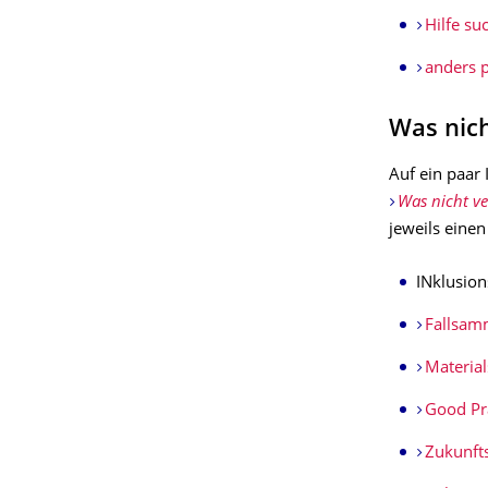
Hilfe su
anders 
Was nic
Auf ein paar 
Was nicht v
jeweils einen
INklusion
Fallsam
Materia
Good Pr
Zukunft