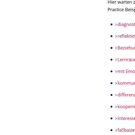
Hier warten 
Practice Beis
diagnost
reflekti
Beziehu
Lernräu
mit Emo
kommun
differen
kooperi
Interes
fallbasie