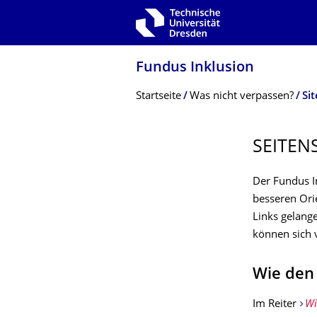
Zur Hauptnavigation springen
Zur Suche springen
Zum Inhalt springen
Fundus Inklusion
Breadcrumb-Menü
Startseite
Was nicht verpassen?
Si
SEITEN
Der Fundus In
besseren Orie
Links gelang
können sich v
Wie den
Im Reiter
Wi