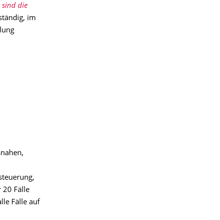
 sind die
ständig, im
lung
snahen,
steuerung,
 20 Fälle
le Fälle auf