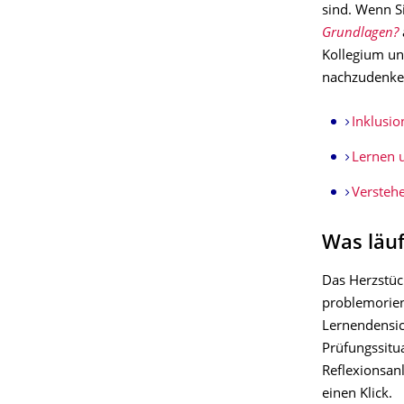
sind. Wenn Si
Grundlagen?
Kollegium un
nachzudenke
Inklusio
Lernen 
Versteh
Was läuf
Das Herzstück
problemorien
Lernendensic
Prüfungssitu
Reflexionsanl
einen Klick.