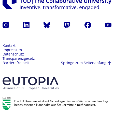
Instagram
LinkedIn
Bluesky
Mastodon
Facebook
Yout
Kontakt
Impressum
Datenschutz
Transparenzgesetz
Springe zum Seitenanfang
Barrierefreiheit
Die TU Dresden wird auf Grundlage des vom Sächsischen Landtag
beschlossenen Haushalts aus Steuermitteln mitfinanziert.