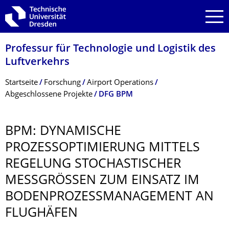
Zur Hauptnavigation springen
Zur Suche springen
Zum Inhalt springen
Professur für Technologie und Logistik des
Luftverkehrs
Breadcrumb-Menü
Startseite
Forschung
Airport Operations
Abgeschlossene Projekte
DFG BPM
BPM: DYNAMISCHE
PROZESSOPTIMIE­RUNG MITTELS
REGELUNG STOCHASTISCHER
MESSGRÖSSEN ZUM EINSATZ IM B
ODENPROZESSMA­NAGEMENT AN F
LUGHÄFEN