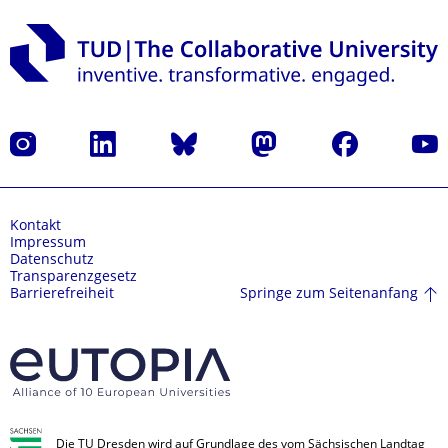
Instagram
LinkedIn
Bluesky
Mastodon
Facebook
Yout
Kontakt
Impressum
Datenschutz
Transparenzgesetz
Springe zum Seitenanfang
Barrierefreiheit
Die TU Dresden wird auf Grundlage des vom Sächsischen Landtag