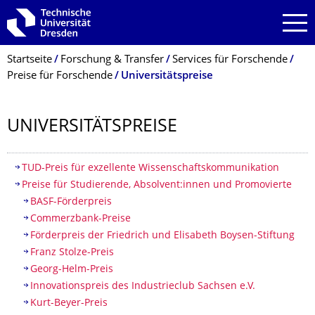
Zur Hauptnavigation springen
Zur Suche springen
Zum Inhalt springen
Breadcrumb-Menü
Startseite
Forschung & Transfer
Services für Forschende
Preise für Forschende
Universitätspreise
UNIVERSITÄTS­PREISE
Inhaltsverzeichnis
TUD-Preis für exzellente Wissenschaftskommunikation
Preise für Studierende, Absolvent:innen und Promovierte
BASF-Förderpreis
Commerzbank-Preise
Förderpreis der Friedrich und Elisabeth Boysen-Stiftung
Franz Stolze-Preis
Georg-Helm-Preis
Innovationspreis des Industrieclub Sachsen e.V.
Kurt-Beyer-Preis