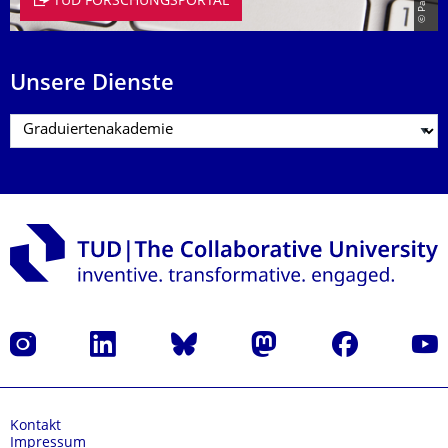
TUD FORSCHUNGSPORTAL
Unsere Dienste
Instagram
LinkedIn
Bluesky
Mastodon
Facebook
Yout
Kontakt
Impressum