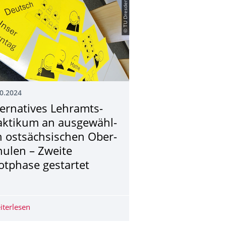
© TU Dresden
0.2024
ternatives Lehr­amts­
akti­kum an aus­gewähl­
n ost­sächsi­schen Ober­
hulen – Zweite
lotphase gestartet
eitung an Versuchs- und Universitätsschulen"
esuchen die Universitätsschule Dresden
iterlesen
Alternatives Lehr­amts­prakti­kum an aus­gewähl­ten ost­sä