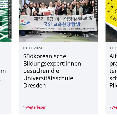
© VUVS | Universität Bielefeld
© TU Dresden
01.11.2024
11.1
Südkoreanische
Al
Bildungsexpert:innen
pr
um
besuchen die
te
g
Universitätsschule
sc
Dresden
Pi
Auftakt BMBF-Projekt QualiPro und Symposium "Lernprozess­begl
Weiterlesen
Südkoreanische Bildungsexpert:innen b
We