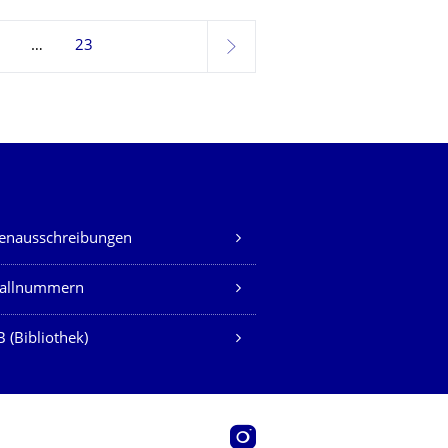
23
weiter
lenausschreibungen
fallnummern
 (Bibliothek)
Instagram