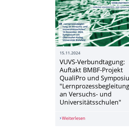
15.11.2024
VUVS-Verbundtagung:
Auftakt BMBF-Projekt
QualiPro und Symposi
"Lernprozess­begleitun
an Versuchs- und
Universitätsschu­len"
Weiterlesen
VUVS-Verbundtagung: 