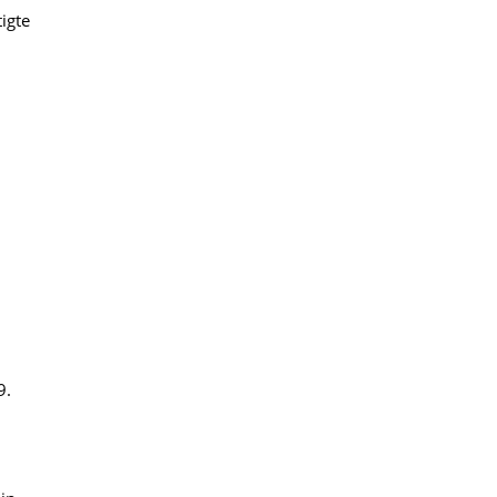
igte
9.