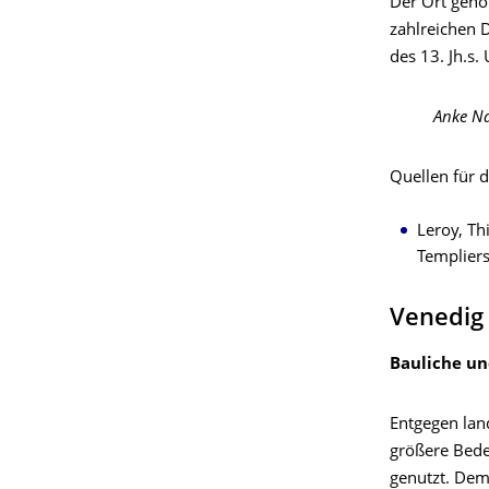
Der Ort gehö
zahlreichen 
des 13. Jh.s. 
Anke N
Quellen für d
Leroy, Th
Templiers
Venedig 
Bauliche un
Entgegen lan
größere Bede
genutzt. Dem