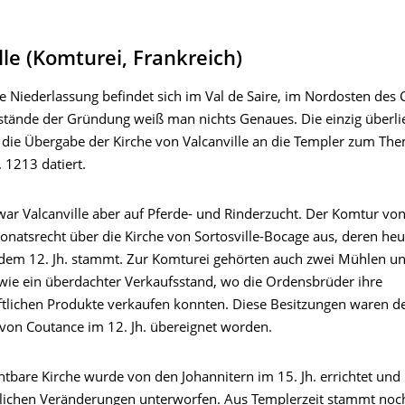
lle (Komturei, Frankreich)
 Niederlassung befindet sich im Val de Saire, im Nordosten des C
tände der Gründung weiß man nichts Genaues. Die einzig überlie
 die Übergabe der Kirche von Valcanville an die Templer zum The
 1213 datiert.
 war Valcanville aber auf Pferde- und Rinderzucht. Der Komtur von
onatsrecht über die Kirche von Sortosville-Bocage aus, deren heu
 dem 12. Jh. stammt. Zur Komturei gehörten auch zwei Mühlen un
wie ein überdachter Verkaufsstand, wo die Ordensbrüder ihre
ftlichen Produkte verkaufen konnten. Diese Besitzungen waren 
von Coutance im 12. Jh. übereignet worden.
htbare Kirche wurde von den Johannitern im 15. Jh. errichtet und 
lichen Veränderungen unterworfen. Aus Templerzeit stammt noc