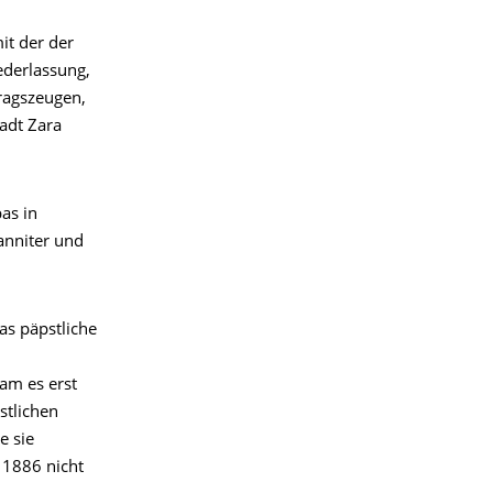
it der der
ederlassung,
tragszeugen,
adt Zara
as in
anniter und
s päpstliche
am es erst
stlichen
e sie
 1886 nicht