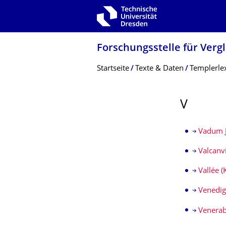
Zur Hauptnavigation springen
Zur Suche springen
Zum Inhalt springen
Forschungsstelle für Ver
Breadcrumb-Menü
Startseite
Texte & Daten
Templerle
V
Vadum 
Valcanvi
Vallée (
Venedig 
Venerabi