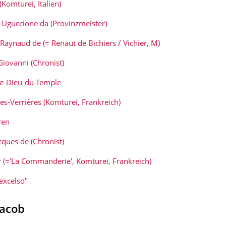
 (Komturei, Italien)
, Uguccione da (Provinzmeister)
 Raynaud de (= Renaut de Bichiers / Vichier, M)
 Giovanni (Chronist)
lle-Dieu-du-Temple
-les-Verrières (Komturei, Frankreich)
ren
acques de (Chronist)
 (='La Commanderie', Komturei, Frankreich)
excelso"
acob