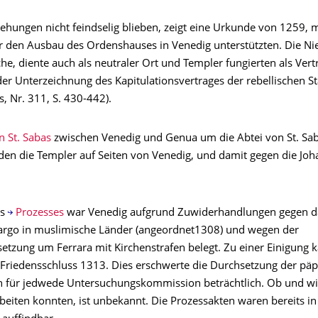
ehungen nicht feindselig blieben, zeigt eine Urkunde von 1259, m
er den Ausbau des Ordenshauses in Venedig unterstützten. Die Ni
che, diente auch als neutraler Ort und Templer fungierten als Ver
er Unterzeichnung des Kapitulationsvertrages der rebellischen St
, Nr. 311, S. 430-442).
n St. Sabas
zwischen Venedig und Genua um die Abtei von St. Sab
en die Templer auf Seiten von Venedig, und damit gegen die Joh
es
Prozesses
war Venedig aufgrund Zuwiderhandlungen gegen da
rgo in muslimische Länder (angeordnet1308) und wegen der
etzung um Ferrara mit Kirchenstrafen belegt. Zu einer Einigung k
Friedensschluss 1313. Dies erschwerte die Durchsetzung der päp
für jedwede Untersuchungskommission beträchtlich. Ob und wi
beiten konnten, ist unbekannt. Die Prozessakten waren bereits in