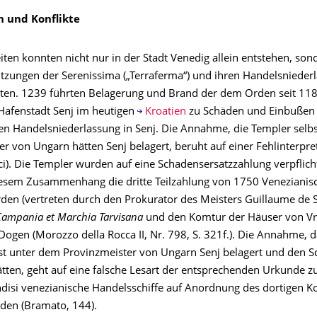
 und Konflikte
ten konnten nicht nur in der Stadt Venedig allein entstehen, son
tzungen der Serenissima („Terraferma“) und ihren Handelsnieder
ten. 1239 führten Belagerung und Brand der dem Orden seit 11
afenstadt Senj im heutigen
Kroatien
zu Schäden und Einbußen 
en Handelsniederlassung in Senj. Die Annahme, die Templer selb
r von Ungarn hätten Senj belagert, beruht auf einer Fehlinterpre
ci). Die Templer wurden auf eine Schadensersatzzahlung verpflich
diesem Zusammenhang die dritte Teilzahlung von 1750 Veneziani
den (vertreten durch den Prokurator des Meisters Guillaume de 
 Campania et Marchia Tarvisana
und den Komtur der Häuser von V
Dogen (Morozzo della Rocca II, Nr. 798, S. 321f.). Die Annahme, d
st unter dem Provinzmeister von Ungarn Senj belagert und den 
ätten, geht auf eine falsche Lesart der entsprechenden Urkunde z
ndisi venezianische Handelsschiffe auf Anordnung des dortigen 
rden (Bramato, 144).