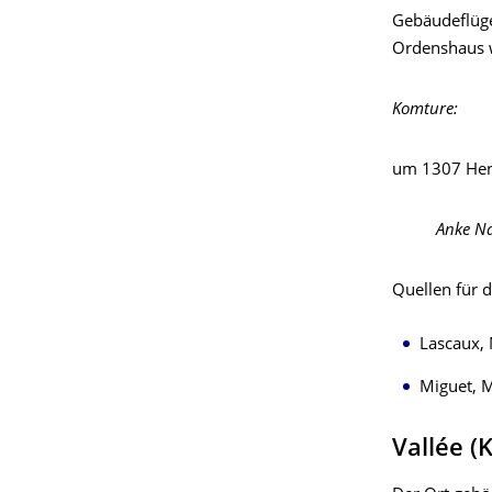
Gebäudeflügel
Ordenshaus 
Komture:
um 1307 Henr
Anke N
Quellen für d
Lascaux, 
Miguet, M
Vallée (