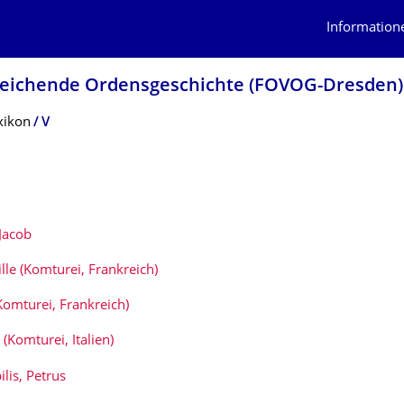
Information
gleichende Ordensgeschichte (FOVOG-Dresden)
xikon
V
Jacob
lle (Komturei, Frankreich)
Komturei, Frankreich)
(Komturei, Italien)
lis, Petrus