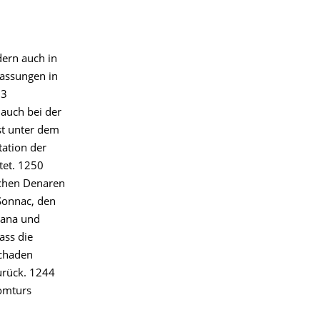
dern auch in
lassungen in
83
auch bei der
st unter dem
tation der
tet. 1250
schen Denaren
Sonnac, den
rana und
ass die
Schaden
urück. 1244
Komturs