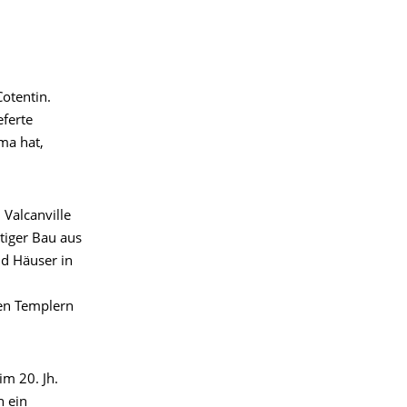
otentin.
ferte
ma hat,
 Valcanville
tiger Bau aus
d Häuser in
den Templern
im 20. Jh.
h ein