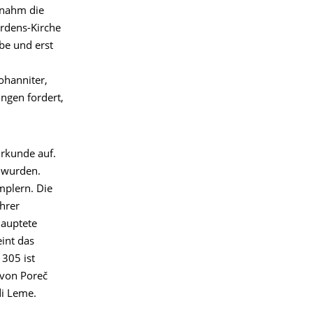
 nahm die
ordens-Kirche
be und erst
ohanniter,
ngen fordert,
Urkunde auf.
t wurden.
mplern. Die
hrer
hauptete
int das
305 ist
 von Poreč
di Leme.