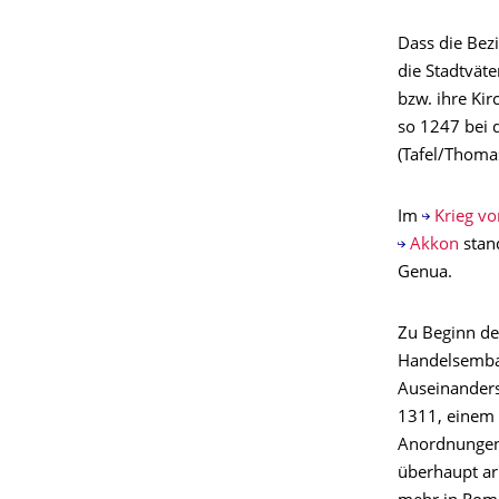
Dass die Bezi
die Stadtvät
bzw. ihre Kir
so 1247 bei d
(Tafel/Thomas
Im
Krieg vo
Akkon
stand
Genua.
Zu Beginn d
Handelsemba
Auseinanders
1311, einem 
Anordnungen 
überhaupt ar