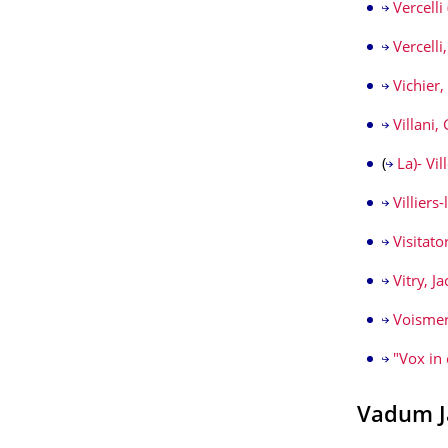
Vercelli
Vercelli
Vichier,
Villani,
(
La)- Vi
Villiers
Visitato
Vitry, J
Voismer
"Vox in 
Vadum J