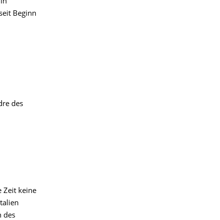
in
seit Beginn
dre des
 Zeit keine
talien
h des