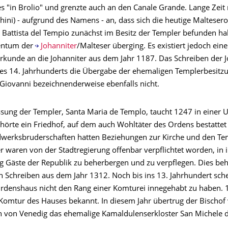
s "in Brolio" und grenzte auch an den Canale Grande. Lange Zeit
hini) - aufgrund des Namens - an, dass sich die heutige Malteser
 Battista del Tempio zunächst im Besitz der Templer befunden ha
gentum der
Johanniter
/Malteser überging. Es existiert jedoch eine
kunde an die Johanniter aus dem Jahr 1187. Das Schreiben der J
es 14. Jahrhunderts die Übergabe der ehemaligen Templerbesitzu
Giovanni bezeichnenderweise ebenfalls nicht.
ssung der Templer, Santa Maria de Templo, taucht 1247 in einer 
ehörte ein Friedhof, auf dem auch Wohltäter des Ordens bestatte
werksbruderschaften hatten Beziehungen zur Kirche und den Te
 waren von der Stadtregierung offenbar verpflichtet worden, in i
g Gäste der Republik zu beherbergen und zu verpflegen. Dies be
n Schreiben aus dem Jahr 1312. Noch bis ins 13. Jahrhundert sche
rdenshaus nicht den Rang einer Komturei innegehabt zu haben. 1
 Komtur des Hauses bekannt. In diesem Jahr übertrug der Bischof
 von Venedig das ehemalige Kamaldulenserkloster San Michele 