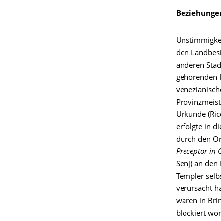
Beziehungen
Unstimmigkei
den Landbesi
anderen Städ
gehörenden H
venezianisch
Provinzmeiste
Urkunde (Ric
erfolgte in 
durch den Or
Preceptor in
Senj) an den 
Templer selb
verursacht h
waren in Bri
blockiert wo