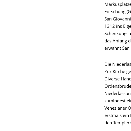
Markusplatze
Forschung (G
San Giovanni
1312 ins Ei
Schenkungsur
das Anfang d
erwähnt San 
Die Niederla
Zur Kirche g
Diverse Hand
Ordensbrüder
Niederlassun
zumindest ei
Venezianer O
erstmals ein
den Templern