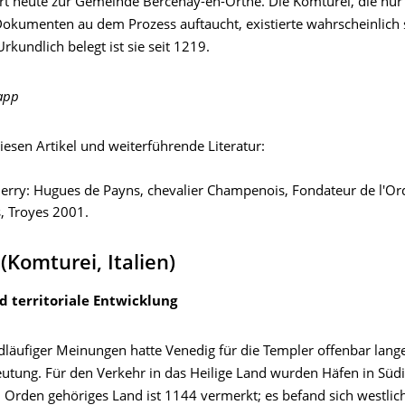
rt heute zur Gemeinde Bercenay-en-Orthe. Die Komturei, die nur 
Dokumenten au dem Prozess auftaucht, existierte wahrscheinlich 
Urkundlich belegt ist sie seit 1219.
app
iesen Artikel und weiterführende Literatur:
ierry: Hugues de Payns, chevalier Champenois, Fondateur de l'Or
, Troyes 2001.
(Komturei, Italien)
d territoriale Entwicklung
dläufiger Meinungen hatte Venedig für die Templer offenbar lange
utung. Für den Verkehr in das Heilige Land wurden Häfen in Südi
 Orden gehöriges Land ist 1144 vermerkt; es befand sich westlic