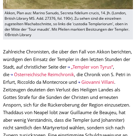
Akkon, Plan aus: Marino Sanudo, Secreta fidelium crucis, 14. Jh. (London,
British Library MS. Add. 27376, fol. 190r). Zu sehen sind die einzelnen
zugeteilten Wachabschnitte, so links die 'custodia Templariorum', oben in
der Mitte der 'Tour maudit'. Mit Pfeilen markiert Besitzungen der Templer.
©British Library
Zahlreiche Chronisten, die über den Fall von Akkon berichten,
würdigen den Einsatz der Templer in den letzten Stunden der
Stadt, auf christlicher Seite der
„Templer von Tyrus“
,
die
Österreichische Reimchronik
, die Chronik von S. Petri in
Erfurt, Riccoldo da Montecroce und
Giovanni Villani
.
Zeitzeugen deuteten den Verlust des Heiligen Landes als
Gottes Strafe für die Sünden der Christen und erneuten
Ansporn, sich für die Rückeroberung der Region einzusetzen.
Thaddäus von Neapel lobt zwar Guillaume de Beaujeu, hat
aber wenig Verständnis, dass die Templer (und Johanniter)
nicht sämtlich den Märtyrertod wählen, sondern sich nach
Zypern zurückzogen. Eine einstimmige Schuldzuweisung an