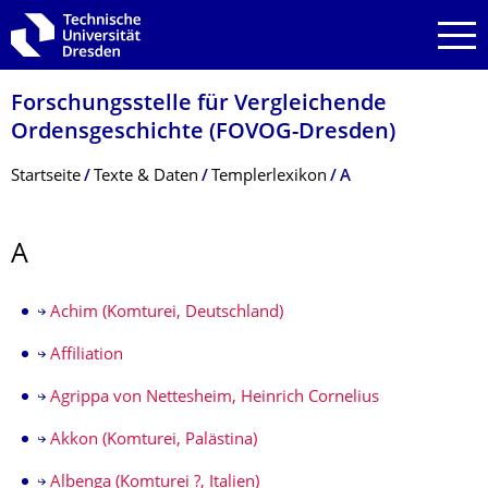
Zur Hauptnavigation springen
Zur Suche springen
Zum Inhalt springen
Forschungsstelle für Vergleichende
Ordensgeschichte (FOVOG-Dresden)
Breadcrumb-Menü
Startseite
Texte & Daten
Templerlexikon
A
A
Achim (Komturei, Deutschland)
Affiliation
Agrippa von Nettesheim, Heinrich Cornelius
Akkon (Komturei, Palästina)
Albenga (Komturei ?, Italien)