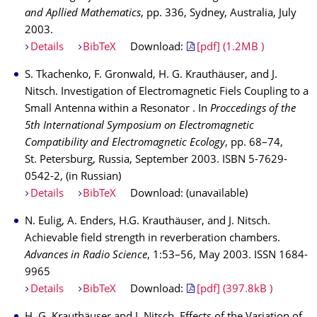
and Apllied Mathematics
, pp. 336, Sydney, Australia, July
2003.
Details
BibTeX
Download:
[pdf] (1.2MB )
S. Tkachenko, F. Gronwald, H. G. Krauthäuser, and J.
Nitsch. Investigation of Electromagnetic Fiels Coupling to a
Small Antenna within a Resonator . In
Proccedings of the
5th International Symposium on Electromagnetic
Compatibility and Electromagnetic Ecology
, pp. 68–74,
St. Petersburg, Russia, September 2003. ISBN 5-7629-
0542-2, (in Russian)
Details
BibTeX
Download: (unavailable)
N. Eulig, A. Enders, H.G. Krauthäuser, and J. Nitsch.
Achievable field strength in reverberation chambers.
Advances in Radio Science
, 1:53–56, May 2003. ISSN 1684-
9965
Details
BibTeX
Download:
[pdf] (397.8kB )