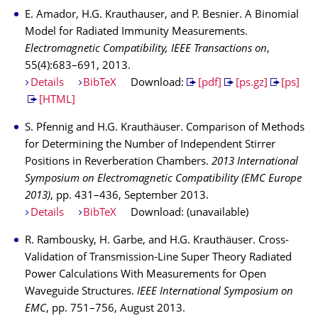
E. Amador, H.G. Krauthauser, and P. Besnier. A Binomial
Model for Radiated Immunity Measurements.
Electromagnetic Compatibility, IEEE Transactions on
,
55(4):683–691, 2013.
Details
BibTeX
Download:
[pdf]
[ps.gz]
[ps]
[HTML]
S. Pfennig and H.G. Krauthäuser. Comparison of Methods
for Determining the Number of Independent Stirrer
Positions in Reverberation Chambers.
2013 International
Symposium on Electromagnetic Compatibility (EMC Europe
2013)
, pp. 431–436, September 2013.
Details
BibTeX
Download: (unavailable)
R. Rambousky, H. Garbe, and H.G. Krauthäuser. Cross-
Validation of Transmission-Line Super Theory Radiated
Power Calculations With Measurements for Open
Waveguide Structures.
IEEE International Symposium on
EMC
, pp. 751–756, August 2013.