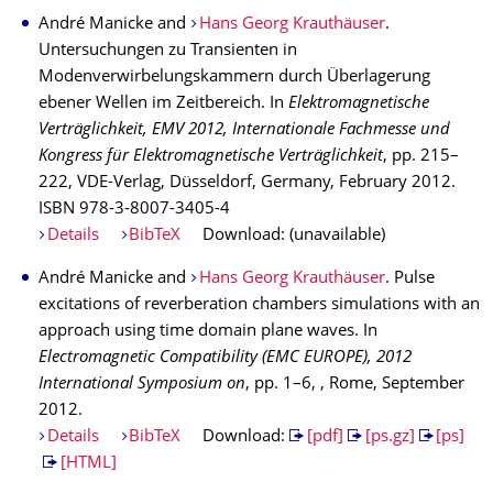
André Manicke and
Hans Georg Krauthäuser
.
Untersuchungen zu Transienten in
Modenverwirbelungskammern durch Überlagerung
ebener Wellen im Zeitbereich. In
Elektromagnetische
Verträglichkeit, EMV 2012, Internationale Fachmesse und
Kongress für Elektromagnetische Verträglichkeit
, pp. 215–
222, VDE-Verlag, Düsseldorf, Germany, February 2012.
ISBN 978-3-8007-3405-4
Details
BibTeX
Download: (unavailable)
André Manicke and
Hans Georg Krauthäuser
. Pulse
excitations of reverberation chambers simulations with an
approach using time domain plane waves. In
Electromagnetic Compatibility (EMC EUROPE), 2012
International Symposium on
, pp. 1–6, , Rome, September
2012.
Details
BibTeX
Download:
[pdf]
[ps.gz]
[ps]
[HTML]