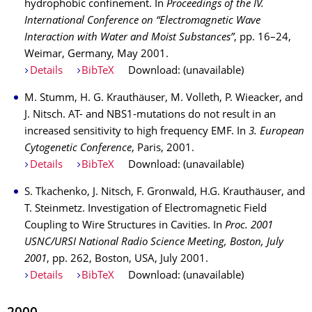
hydrophobic confinement. In
Proceedings of the IV.
International Conference on “Electromagnetic Wave
Interaction with Water and Moist Substances”
, pp. 16–24,
Weimar, Germany, May 2001.
Details
BibTeX
Download: (unavailable)
M. Stumm, H. G. Krauthäuser, M. Volleth, P. Wieacker, and
J. Nitsch. AT- and NBS1-mutations do not result in an
increased sensitivity to high frequency EMF. In
3. European
Cytogenetic Conference
, Paris, 2001.
Details
BibTeX
Download: (unavailable)
S. Tkachenko, J. Nitsch, F. Gronwald, H.G. Krauthäuser, and
T. Steinmetz. Investigation of Electromagnetic Field
Coupling to Wire Structures in Cavities. In
Proc. 2001
USNC/URSI National Radio Science Meeting, Boston, July
2001
, pp. 262, Boston, USA, July 2001.
Details
BibTeX
Download: (unavailable)