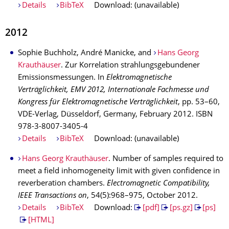
Details
BibTeX
Download: (unavailable)
2012
Sophie Buchholz, André Manicke, and
Hans Georg
Krauthäuser
. Zur Korrelation strahlungsgebundener
Emissionsmessungen. In
Elektromagnetische
Verträglichkeit, EMV 2012, Internationale Fachmesse und
Kongress für Elektromagnetische Verträglichkeit
, pp. 53–60,
VDE-Verlag, Düsseldorf, Germany, February 2012. ISBN
978-3-8007-3405-4
Details
BibTeX
Download: (unavailable)
Hans Georg Krauthäuser
. Number of samples required to
meet a field inhomogeneity limit with given confidence in
reverberation chambers.
Electromagnetic Compatibility,
IEEE Transactions on
, 54(5):968–975, October 2012.
Details
BibTeX
Download:
[pdf]
[ps.gz]
[ps]
[HTML]