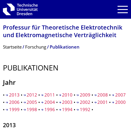
Zur Hauptnavigation springen
Zur Suche springen
Zum Inhalt springen
Professur für Theoretische Elektrotechnik
und Elektromagnetische Verträglichkeit
Breadcrumb-Menü
Startseite
Forschung
Publikationen
PUBLIKATIONEN
Jahr
•
2013
•
2012
•
2011
•
2010
•
2009
•
2008
•
2007
•
2006
•
2005
•
2004
•
2003
•
2002
•
2001
•
2000
•
1999
•
1998
•
1996
•
1994
•
1992
•
2013