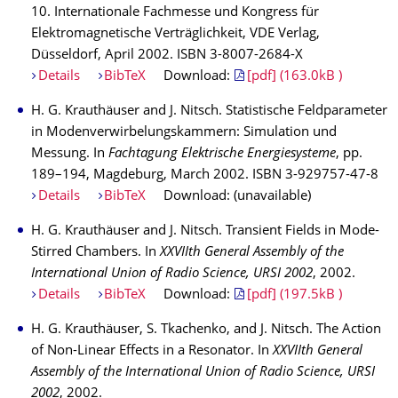
10. Internationale Fachmesse und Kongress für
Elektromagnetische Verträglichkeit, VDE Verlag,
Düsseldorf, April 2002. ISBN 3-8007-2684-X
Details
BibTeX
Download:
[pdf] (163.0kB )
H. G. Krauthäuser and J. Nitsch. Statistische Feldparameter
in Modenverwirbelungskammern: Simulation und
Messung. In
Fachtagung Elektrische Energiesysteme
, pp.
189–194, Magdeburg, March 2002. ISBN 3-929757-47-8
Details
BibTeX
Download: (unavailable)
H. G. Krauthäuser and J. Nitsch. Transient Fields in Mode-
Stirred Chambers. In
XXVIIth General Assembly of the
International Union of Radio Science, URSI 2002
, 2002.
Details
BibTeX
Download:
[pdf] (197.5kB )
H. G. Krauthäuser, S. Tkachenko, and J. Nitsch. The Action
of Non-Linear Effects in a Resonator. In
XXVIIth General
Assembly of the International Union of Radio Science, URSI
2002
, 2002.