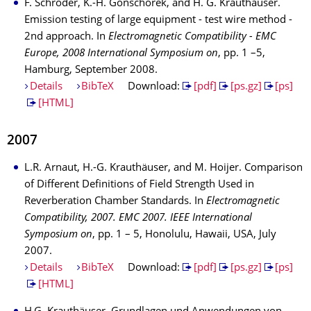
F. Schröder, K.-H. Gonschorek, and H. G. Krauthäuser.
Emission testing of large equipment - test wire method -
2nd approach. In
Electromagnetic Compatibility - EMC
Europe, 2008 International Symposium on
, pp. 1 –5,
Hamburg, September 2008.
Details
BibTeX
Download:
[pdf]
[ps.gz]
[ps]
[HTML]
2007
L.R. Arnaut, H.-G. Krauthäuser, and M. Hoijer. Comparison
of Different Definitions of Field Strength Used in
Reverberation Chamber Standards. In
Electromagnetic
Compatibility, 2007. EMC 2007. IEEE International
Symposium on
, pp. 1 – 5, Honolulu, Hawaii, USA, July
2007.
Details
BibTeX
Download:
[pdf]
[ps.gz]
[ps]
[HTML]