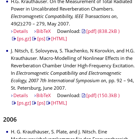
H.G. Krauthäuser. On the Measurement of Total Radiated
Power in Uncalibrated Reverberation Chambers.
Electromagnetic Compatibility, IEEE Transactions on
,
49(2):270 – 279, May 2007.
Details
BibTeX
Download:
[pdf] (838.2kB )
[ps.gz]
[ps]
[HTML]
J. Nitsch, E. Solovyeva, S. Tkachenko, N Korovkin, and H.G.
Krauthäuser. Macro-Modelling of Nonlinear Effects in the
Reverberation Chamber Under High-Frequency Excitation.
In
Electromagnetic Compatibility and Electromagnetic
Ecology, 2007 7th International Symposium on
, pp. 92 – 94,
St. Petersburg, June 2007.
Details
BibTeX
Download:
[pdf] (150.3kB )
[ps.gz]
[ps]
[HTML]
2006
H. G. Krauthäuser, S. Plate, and J. Nitsch. Eine