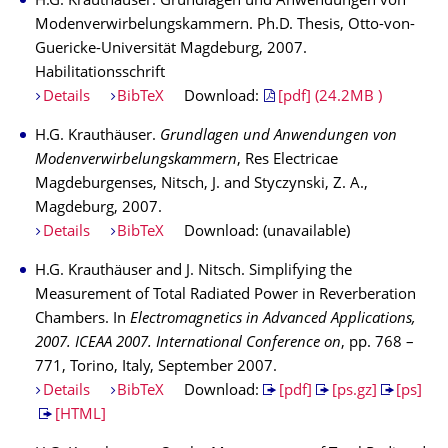
H.G. Krauthäuser. Grundlagen und Anwendungen von
Modenverwirbelungskammern. Ph.D. Thesis, Otto-von-
Guericke-Universität Magdeburg, 2007.
Habilitationsschrift
Details
BibTeX
Download:
[pdf] (24.2MB )
H.G. Krauthäuser.
Grundlagen und Anwendungen von
Modenverwirbelungskammern
, Res Electricae
Magdeburgenses, Nitsch, J. and Styczynski, Z. A.,
Magdeburg, 2007.
Details
BibTeX
Download: (unavailable)
H.G. Krauthäuser and J. Nitsch. Simplifying the
Measurement of Total Radiated Power in Reverberation
Chambers. In
Electromagnetics in Advanced Applications,
2007. ICEAA 2007. International Conference on
, pp. 768 –
771, Torino, Italy, September 2007.
Details
BibTeX
Download:
[pdf]
[ps.gz]
[ps]
[HTML]