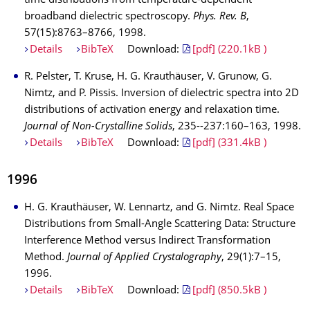
time distributions from temperature-dependent
broadband dielectric spectroscopy.
Phys. Rev. B
,
57(15):8763–8766, 1998.
Details
BibTeX
Download:
[pdf] (220.1kB )
R. Pelster, T. Kruse, H. G. Krauthäuser, V. Grunow, G.
Nimtz, and P. Pissis. Inversion of dielectric spectra into 2D
distributions of activation energy and relaxation time.
Journal of Non-Crystalline Solids
, 235--237:160–163, 1998.
Details
BibTeX
Download:
[pdf] (331.4kB )
1996
H. G. Krauthäuser, W. Lennartz, and G. Nimtz. Real Space
Distributions from Small-Angle Scattering Data: Structure
Interference Method versus Indirect Transformation
Method.
Journal of Applied Crystalography
, 29(1):7–15,
1996.
Details
BibTeX
Download:
[pdf] (850.5kB )