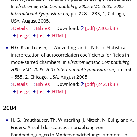
In
Electromagnetic Compatibility, 2005. EMC 2005. 2005
International Symposium on
, pp. 228 – 233, 1, Chicago,
USA, August 2005.
Details
BibTeX
Download:
[pdf] (730.3kB )
[ps.gz]
[ps]
[HTML]
H.G. Krauthäuser, T. Winzerling, and J. Nitsch. Statistical
interpretation of autocorrelation coefficients for fields in
mode-stirred chambers. In
Electromagnetic Compatibility,
2005. EMC 2005. 2005 International Symposium on
, pp. 550
– 555, 2, Chicago, USA, August 2005.
Details
BibTeX
Download:
[pdf] (242.1kB )
[ps.gz]
[ps]
[HTML]
2004
H. G. Krauthäuser, Th. Winzerling, J. Nitsch, N. Eulig, and A.
Enders. Anzahl der statistisch unabhängigen
Randbedingungen in Modenverwirbelungskammern. In