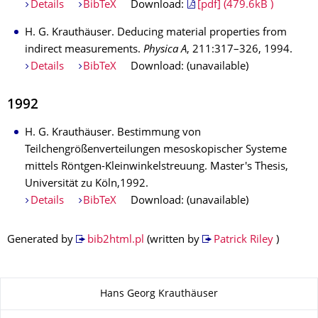
Details
BibTeX
Download:
[pdf] (479.6kB )
H. G. Krauthäuser. Deducing material properties from
indirect measurements.
Physica A
, 211:317–326, 1994.
Details
BibTeX
Download: (unavailable)
1992
H. G. Krauthäuser. Bestimmung von
Teilchengrößenverteilungen mesoskopischer Systeme
mittels Röntgen-Kleinwinkelstreuung. Master's Thesis,
Universität zu Köln,1992.
Details
BibTeX
Download: (unavailable)
Generated by
bib2html.pl
(written by
Patrick Riley
)
Zu dieser Seite
Hans Georg Krauthäuser