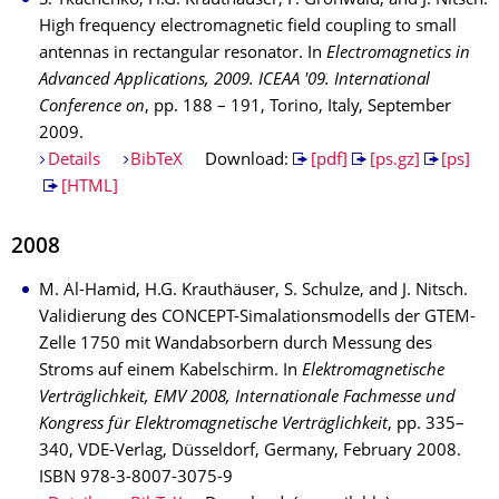
S. Tkachenko, H.G. Krauthäuser, F. Gronwald, and J. Nitsch.
High frequency electromagnetic field coupling to small
antennas in rectangular resonator. In
Electromagnetics in
Advanced Applications, 2009. ICEAA '09. International
Conference on
, pp. 188 – 191, Torino, Italy, September
2009.
Details
BibTeX
Download:
[pdf]
[ps.gz]
[ps]
[HTML]
2008
M. Al-Hamid, H.G. Krauthäuser, S. Schulze, and J. Nitsch.
Validierung des CONCEPT-Simalationsmodells der GTEM-
Zelle 1750 mit Wandabsorbern durch Messung des
Stroms auf einem Kabelschirm. In
Elektromagnetische
Verträglichkeit, EMV 2008, Internationale Fachmesse und
Kongress für Elektromagnetische Verträglichkeit
, pp. 335–
340, VDE-Verlag, Düsseldorf, Germany, February 2008.
ISBN 978-3-8007-3075-9