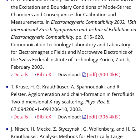
H. G. Krauthäuser and J. Nitsch. Effects of the Variation of
the Excitation and Boundary Conditions of Mode-Stirred
Chambers and Consequences for Calibration and
Measurements. In
Electromagnetic Compatibility 2003, 15th
International Zurich Symposium and Technical Exhibition on
Electromagnetic Compatibility
, pp. 615–620,
Communication Technology Laboratory and Laboratory
for Electromagnetic Fields and Mocrowave Electronics of
the Swiss Federal Institute of Technology Zurich, Zurich,
February 2003.
Details
BibTeX
Download:
[pdf] (900.4kB )
T. Kruse, H. G. Krauthäuser, A. Spannoudaki, and R.
Pelster. Agglomeration and chain-formation in ferrofluids:
Two-dimensional X-ray scattering.
Phys. Rev. B
,
67:094206–1--094206-10, 2003.
Details
BibTeX
Download:
[pdf] (306.4kB )
J. Nitsch, H. Mecke, Z. Styczynski, G. Wollenberg, and H. G.
Krauthäuser. Analysis Methods for Electrically Large