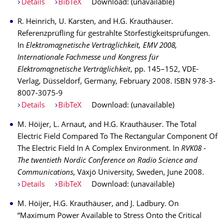
Details
BibTeX
Download: (unavailable)
R. Heinrich, U. Karsten, and H.G. Krauthäuser.
Referenzprüfling für gestrahlte Störfestigkeitsprüfungen.
In
Elektromagnetische Verträglichkeit, EMV 2008,
Internationale Fachmesse und Kongress für
Elektromagnetische Verträglichkeit
, pp. 145–152, VDE-
Verlag, Düsseldorf, Germany, February 2008. ISBN 978-3-
8007-3075-9
Details
BibTeX
Download: (unavailable)
M. Höijer, L. Arnaut, and H.G. Krauthäuser. The Total
Electric Field Compared To The Rectangular Component Of
The Electric Field In A Complex Environment. In
RVK08 -
The twentieth Nordic Conference on Radio Science and
Communications
, Växjö University, Sweden, June 2008.
Details
BibTeX
Download: (unavailable)
M. Höijer, H.G. Krauthäuser, and J. Ladbury. On
“Maximum Power Available to Stress Onto the Critical