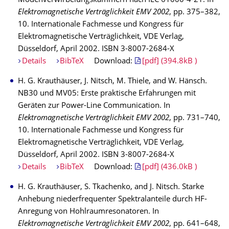
Modenverwirbelungskammern nach IEC 61000-4-21. In
Elektromagnetische Verträglichkeit EMV 2002
, pp. 375–382,
10. Internationale Fachmesse und Kongress für
Elektromagnetische Verträglichkeit, VDE Verlag,
Düsseldorf, April 2002. ISBN 3-8007-2684-X
Details
BibTeX
Download:
[pdf] (394.8kB )
H. G. Krauthäuser, J. Nitsch, M. Thiele, and W. Hänsch.
NB30 und MV05: Erste praktische Erfahrungen mit
Geräten zur Power-Line Communication. In
Elektromagnetische Verträglichkeit EMV 2002
, pp. 731–740,
10. Internationale Fachmesse und Kongress für
Elektromagnetische Verträglichkeit, VDE Verlag,
Düsseldorf, April 2002. ISBN 3-8007-2684-X
Details
BibTeX
Download:
[pdf] (436.0kB )
H. G. Krauthäuser, S. Tkachenko, and J. Nitsch. Starke
Anhebung niederfrequenter Spektralanteile durch HF-
Anregung von Hohlraumresonatoren. In
Elektromagnetische Verträglichkeit EMV 2002
, pp. 641–648,