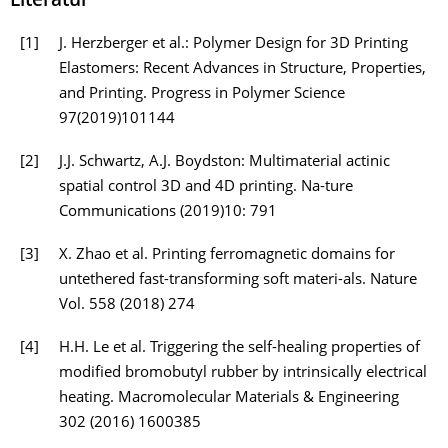
Literatur
[1]
J. Herzberger et al.: Polymer Design for 3D Printing
Elastomers: Recent Advances in Structure, Properties,
and Printing. Progress in Polymer Science
97(2019)101144
[2]
J.J. Schwartz, A.J. Boydston: Multimaterial actinic
spatial control 3D and 4D printing. Na-ture
Communications (2019)10: 791
[3]
X. Zhao et al. Printing ferromagnetic domains for
untethered fast-transforming soft materi-als. Nature
Vol. 558 (2018) 274
[4]
H.H. Le et al. Triggering the self-healing properties of
modified bromobutyl rubber by intrinsically electrical
heating. Macromolecular Materials & Engineering
302 (2016) 1600385