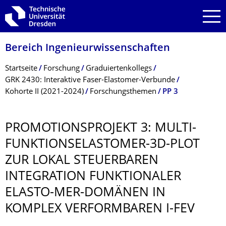
Zur Hauptnavigation springen
Zur Suche springen
Zum Inhalt springen
Bereich Ingenieur­wissen­schaften
Breadcrumb-Menü
Startseite
Forschung
Graduiertenkollegs
GRK 2430: Interaktive Faser-Elastomer-Verbunde
Kohorte II (2021-2024)
Forschungsthemen
PP 3
PROMOTIONSPRO­JEKT 3: MULTI-
FUNKTIONSELAS­TOMER-3D-PLOT
ZUR LOKAL STEUERBAREN
INTEGRATION FUNKTIONALER
ELASTO-MER-DOMÄNEN IN
KOMPLEX VERFORMBAREN I-FEV