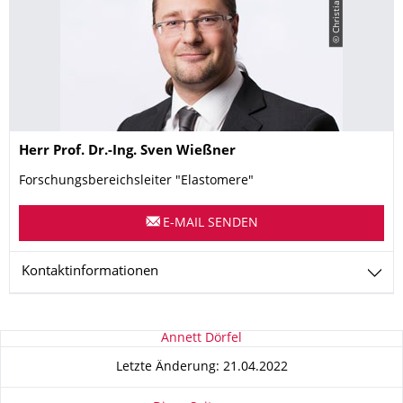
© Christian Hüller
Name
Herr
Prof. Dr.-Ing.
Sven
Wießner
Forschungsbereichsleiter "Elastomere"
E-MAIL SENDEN
Kontaktinformationen
Zu dieser Seite
Annett Dörfel
Letzte Änderung: 21.04.2022