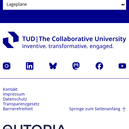
Instagram
LinkedIn
Bluesky
Mastodon
Facebook
Yout
Kontakt
Impressum
Datenschutz
Transparenzgesetz
Springe zum Seitenanfang
Barrierefreiheit