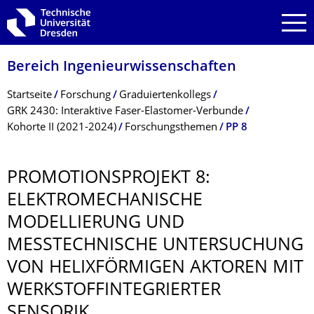
Zur Hauptnavigation springen
Zur Suche springen
Zum Inhalt springen
Bereich Ingenieur­wissen­schaften
Breadcrumb-Menü
Startseite
Forschung
Graduiertenkollegs
GRK 2430: Interaktive Faser-Elastomer-Verbunde
Kohorte II (2021-2024)
Forschungsthemen
PP 8
PROMOTIONSPRO­JEKT 8:
ELEKTROMECHANI­SCHE
MODELLIERUNG UND
MESSTECHNISCHE UNTERSUCHUNG
VON HELIXFÖRMIGEN AKTOREN MIT
WERKSTOFFINTE­GRIERTER
SENSORIK