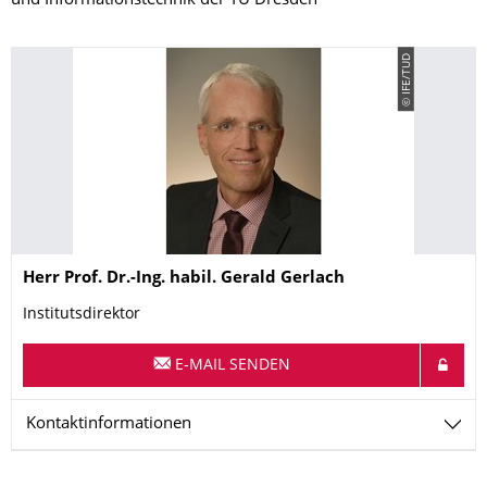
und Informationstechnik der TU Dresden
© IFE/TUD
Name
Herr
Prof. Dr.-Ing. habil.
Gerald
Gerlach
Institutsdirektor
E-MAIL SENDEN
Kontaktinformationen