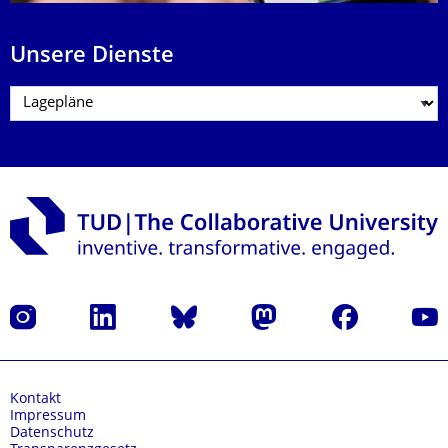
Unsere Dienste
Instagram
LinkedIn
Bluesky
Mastodon
Facebook
Yout
Kontakt
Impressum
Datenschutz