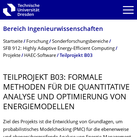
Zur Hauptnavigation springen
Zur Suche springen
Zum Inhalt springen
Bereich Ingenieur­wissen­schaften
Breadcrumb-Menü
Startseite
Forschung
Sonderforschungsbereiche
SFB 912: Highly Adaptive Energy-Efficient Computing
Projekte
HAEC-Software
Teilprojekt B03
TEILPROJEKT B03: FORMALE
METHODEN FÜR DIE QUANTITATIVE
ANALYSE UND OPTIMIERUNG VON
ENERGIEMODELLEN
Ziel des Projekts ist die Entwicklung von Grundlagen, um
probabilistisches Modelchecking (PMC) für die ebenenweise