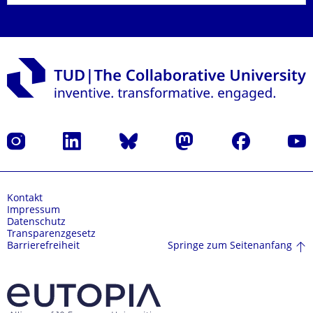
Instagram
LinkedIn
Bluesky
Mastodon
Facebook
Yout
Kontakt
Impressum
Datenschutz
Transparenzgesetz
Springe zum Seitenanfang
Barrierefreiheit