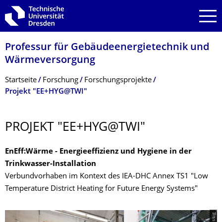
Zur Hauptnavigation springen
Zur Suche springen
Zum Inhalt springen
Professur für Gebäudeenergie­technik und
Wärmeversorgung
Breadcrumb-Menü
Startseite
Forschung
Forschungsprojekte
Projekt "EE+HYG@TWI"
PROJEKT "EE+HYG@TWI"
EnEff:Wärme - Energieeffizienz und Hygiene in der
Trinkwasser-Installation
Verbundvorhaben im Kontext des IEA-DHC Annex TS1 "Low
Temperature District Heating for Future Energy Systems"